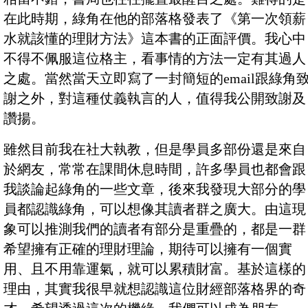
在此時期，綠角在他的部落格發表了《第一次領薪
水就該懂的理財方法》這本書的正面評價。我心中
不得不佩服這位格主，看事情的方法一定有其過人
之處。當然當天立即寫了一封簡短的email跟綠角
謝之外，對這種仗義執言的人，值得我公開致謝及
讚揚。
雖然目前我在社大執教，但是學員多部份還是來自
於網友，常常在課間休息時間，許多學員也都會跟
我談論起綠角的一些文章，後來我發現大部分的學
員都認識綠角，可以想像其讀者群之廣大。由這現
象可以推測我們的讀者有部分是重疊的，都是一群
希望擁有正確的理財理論，期待可以擁有一個實
用、且不用靠運氣，就可以累積財富。基於這樣的
理由，其實我很早就想認識這位財經部落格界的奇