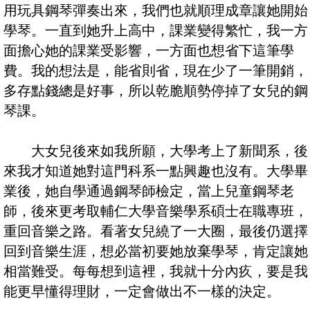
用玩具鋼琴彈奏出來，我們也就順理成章讓她開始
學琴。一直到她升上高中，課業變得繁忙，我一方
面擔心她的課業受影響，一方面也想省下這筆學
費。我的想法是，能省則省，現在少了一筆開銷，
多存點錢總是好事，所以乾脆順勢停掉了女兒的鋼
琴課。
大女兒後來如我所願，大學考上了新聞系，後
來我才知道她對這門科系一點興趣也沒有。大學畢
業後，她自學通過鋼琴師檢定，當上兒童鋼琴老
師，後來更考取輔仁大學音樂學系碩士在職專班，
重回音樂之路。看著女兒繞了一大圈，最後仍選擇
回到音樂生涯，想必當初要她放棄學琴，肯定讓她
相當難受。每每想到這裡，我就十分內疚，要是我
能更早懂得理財，一定會做出不一樣的決定。