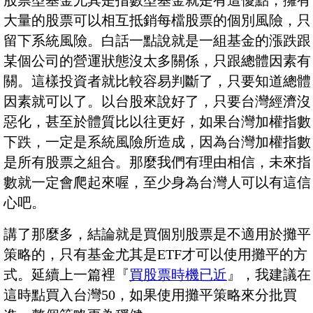
股票型基金尤其是指數型基金就是有這優點，擁有
大量的股票可以相互抵銷每檔股票的個別風險，只
留下系統風險。白話一點說就是一組基金的漲跌跟
某個公司的營運狀態沒太多關係，只跟總體因素有
關。這樣投資者就比較容易判斷了，只要知道總體
因素就可以了。以台股來說好了，只要台灣經濟沒
惡化，甚至於體質比以往更好，如果台灣加權指數
下跌，一定是系統風險所造成，因為台灣加權指數
是所有股票之組合。那麼我們有理由相信，未來指
數就一定會爬起來喔，至少身為台灣人可以有這信
心吧。
講了那麼多，結論就是買個別股票是不適用於攤平
策略的，只有基金尤其是ETF才可以使用攤平的方
式。延續上一篇裡『
買股票時機已近
』，我建議在
這時點買入台灣50，如果使用攤平策略來分批買