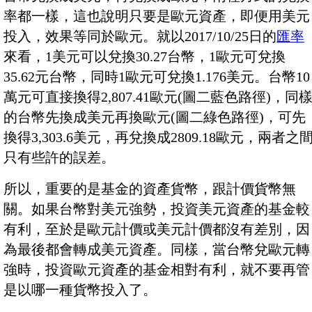
率都一樣，這也說明只要是歐元資產，即便用美元
投入，效果等同於歐元。就以2017/10/25日的
匯率
來看，1美元可以兌換30.27台幣，1歐元可兌換
35.62元台幣，同時1歐元可兌換1.176美元。台幣10
萬元可直接換得2,807.41歐元(圖二藍色路徑)，同
的台幣先換成美元再換歐元(圖二綠色路徑)，可先
換得3,303.6美元，再兌換成2809.18歐元，兩者之
只有些許的誤差。
所以，重要的是基金的資產貨幣，跟計價貨幣無
關。如果台幣對美元強勢，投資美元資產的基金較
有利，至於是歐元計價或美元計價都沒有差別，因
為最後都會轉成美元資產。同樣，當台幣兌歐元轉
強時，投資歐元資產的基金相對有利，就不要再管
是以哪一種貨幣投入了。