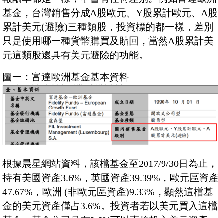
基金，台灣銷售分成A股歐元、Y股累計歐元、A股
累計美元(避險)三種類股，投資標的都一樣，差別
只是使用哪一種貨幣購買及贖回，當然A股累計美
元這類股還具有美元避險的功能。
圖一：富達歐洲基金基本資料
根據晨星網站資料，該檔基金至2017/9/30日為止，
持有美國資產3.6%，英國資產39.39%，歐元區資
47.67%，歐洲 (非歐元區資產)9.33%，顯然這檔基
金的美元資產僅占3.6%。投資者若以美元買入這檔