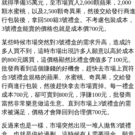
就得準備35萬元，至市場買入2,000顆蘋果，2,000
顆水蜜桃，以及2,500顆奇異果，然後交給發行商
行包裝後，拿回500箱3號禮盒。不考慮包裝成本，
3號禮盒能賣的價格也就是成本價700元。
某些時候市場突然對3號禮盒的需求升高，造成許
多人買不到，這時市場出現許多人願意以高於成本
的800元購買，這價格顯然比禮盒價值多了100元。
批發商看到這個賺錢的好機會，趕快去市場上買符
合3號禮盒規格的蘋果、水蜜桃、奇異果，交給發
行商進行包裝，然後趕快拿去市場賣掉。每一禮盒
成本700元，卻可賣到800元，淨賺100元，批發商
當然非常樂意做這生意。直到市場上3號禮盒的需
求被滿足，價格才會降回到合理價700元。
反過來也是一樣，市場突然出現一堆人拋售3號禮
盒，也就是供給過剩。這時候有人需要現金，願意