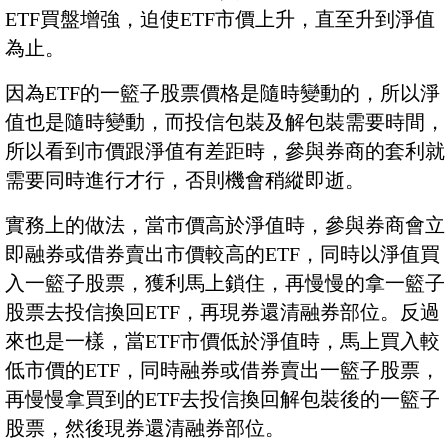
ETF買盤增強，迫使ETF市價上升，直至升到淨值
為止。
因為ETF的一籃子股票價格是隨時變動的，所以淨
值也是隨時變動，而投信包裝及解包裝需要時間，
所以看到市價跟淨值有差距時，參與券商的套利就
需要同時進行才行，否則機會稍縱即逝。
實務上的做法，當市價高於淨值時，參與券商會立
即融券或借券賣出市價較高的ETF，同時以淨值買
入一籃子股票，獲利馬上鎖住，再慢慢的拿一籃子
股票去投信換回ETF，再現券還清融券部位。反過
來也是一樣，當ETF市價低於淨值時，馬上買入較
低市價的ETF，同時融券或借券賣出一籃子股票，
再慢慢拿買到的ETF去投信換回解包裝後的一籃子
股票，然後現券還清融券部位。