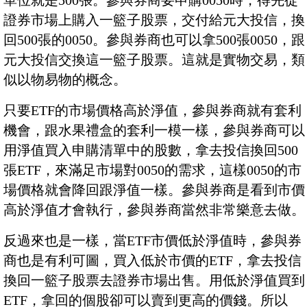
單位就是500張。參與券商要申購0050時，得先從
證券市場上購入一籃子股票，交付給元大投信，換
回500張的0050。參與券商也可以拿500張0050，跟
元大投信交換這一籃子股票。這就是實物交易，類
似以物易物的概念。
只要ETF的市場價格高於淨值，參與券商就有套利
機會，跟水果禮盒的套利一模一樣，參與券商可以
用淨值買入申購清單中的股數，拿去投信換回500
張ETF，來滿足市場對0050的需求，這樣0050的市
場價格就會降回跟淨值一樣。參與券商是看到市價
高於淨值才會執行，參與券商當然非常樂意去做。
反過來也是一樣，當ETF市價低於淨值時，參與券
商也是有利可圖，買入低於市價的ETF，拿去投信
換回一籃子股票去證券市場出售。用低於淨值買到
ETF，拿回的個股卻可以賣到更高的價錢。所以