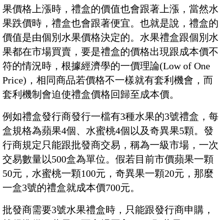
果價格上漲時，禮盒的價值也會跟著上漲，當然水
果跌價時，禮盒也會跟著便宜。也就是說，禮盒的
價值是由個別水果價格決定的。水果禮盒跟個別水
果都在市場買賣，要是禮盒的價格出現跟成本價不
符的情況時，根據經濟學的一價理論(Low of One
Price)，相同商品若價格不一樣就有套利機會，而
套利機制會迫使禮盒價格回歸至成本價。
例如禮盒發行商發行一檔有3種水果的3號禮盒，每
盒規格為蘋果4個、水蜜桃4個以及奇異果5顆。發
行商規定只能跟批發商交易，稱為一級市場，一次
交易數量以500盒為單位。假若目前市價蘋果一顆
50元，水蜜桃一顆100元，奇異果一顆20元，那麼
一盒3號的禮盒就成本價700元。
批發商需要3號水果禮盒時，只能跟發行商申購，