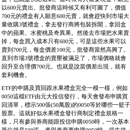
以600元賣出。批發商這時候又有利可圖了，價值
700元的禮盒有人願意600元賣，就會趕快到市場大
量收購3號禮盒，拿去發行商將包裝拆開，拿回盒
中的蘋果、水蜜桃及奇異果。然後去市場把水果賣
掉，每盒買入成本只有600元，可是這些水果可以
賣到700元，每盒價差100元，批發商當然高興了。
直到市場3號禮盒的賣壓被滿足了，市場價格就會
回升至合理價700元。也就是說當價差出現，就有
套利機會。
ETF的申購及買回跟水果禮盒完全一模一樣，例如
0050這檔ETF由元大投信發行，每天會發布申購買
回清單，標示500張(50萬股)的0050等於哪些一籃
股票。這就好似水果禮盒發行商制定禮盒規格一
樣，只有參與券商能跟投信申購0050時，一次基本