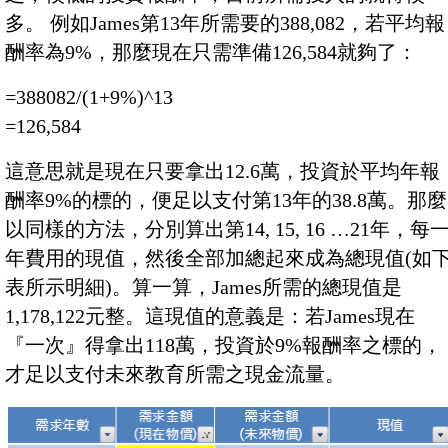
多。 例如James第13年所需要的388,082，若平均報
酬率為9%，那麼現在只需準備126,584就夠了：
=388082/(1+9%)^13
=126,584
這意思就是現在只要拿出12.6萬，投資於平均年報
酬率9%的標的，便足以支付第13年的38.8萬。那麼
以同樣的方法，分別算出第14, 15, 16 …21年，每
年費用的現值，然後全部加總起來成為總現值(如
表所示明細)。算一算，James所需的總現值是
1,178,122元整。這現值的意義是：若James現在
『一次』得拿出118萬，投資於9%報酬率之標的，
才足以支付未來教育所需之現金流量。