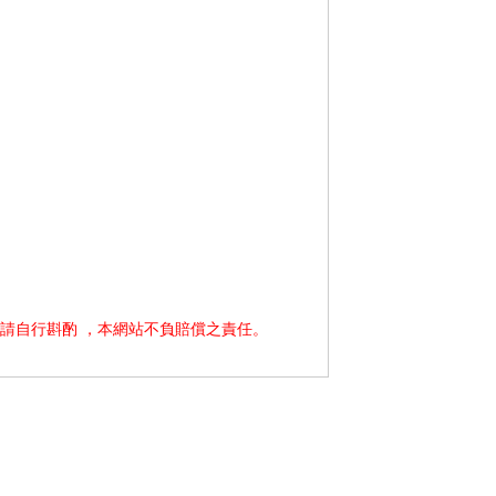
請自行斟酌 ，本網站不負賠償之責任。