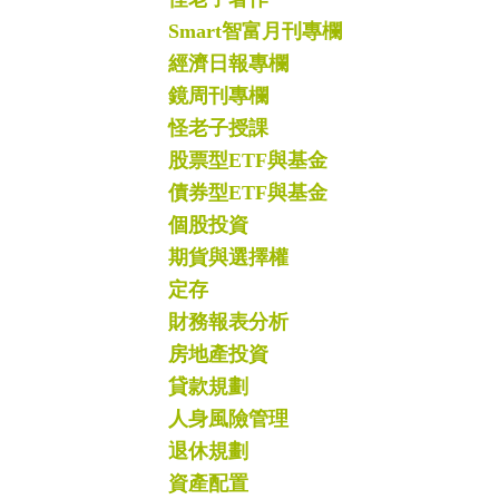
Smart智富月刊專欄
經濟日報專欄
鏡周刊專欄
怪老子授課
股票型ETF與基金
債券型ETF與基金
個股投資
期貨與選擇權
定存
財務報表分析
房地產投資
貸款規劃
人身風險管理
退休規劃
資產配置