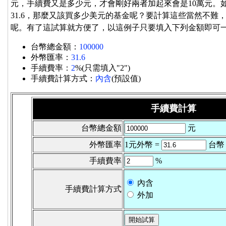
元，手續費又是多少元，才會剛好兩者加起來會是10萬元。
31.6，那麼又該買多少美元的基金呢？要計算這些當然不難
呢。有了這試算就方便了，以這例子只要填入下列金額即可
台幣總金額：
100000
外幣匯率：
31.6
手續費率：
2
%(只需填入"2")
手續費計算方式：
內含
(預設值)
手續費計算
台幣總金額
元
外幣匯率
1元外幣 =
台幣 
手續費率
%
內含
手續費計算方式
外加