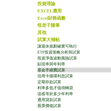
投資理論
EXCEL應用
Excel財務函數
怪老子隨筆
其他
試算大補帖
讓退休規劃確實可執行
ETF投資策略分析與試算
投資淨值波動風險試算
貼現率與年利率
基金手續費試算
信用卡循環利息試算
定期存款試算
利率多低才值得轉貸
這樣等於多少年利率
通用貸款試算
股票價值試算