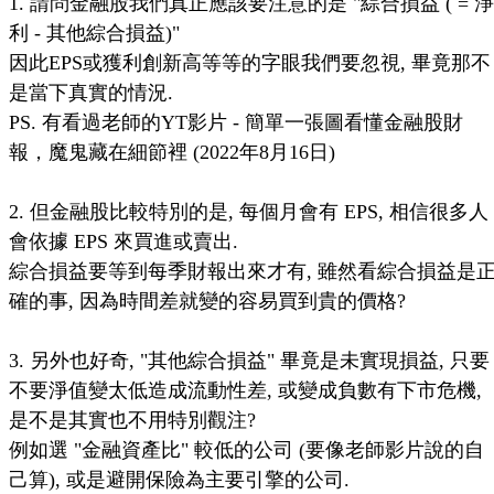
1. 請問金融股我們真正應該要注意的是 "綜合損益 ( = 淨
利 - 其他綜合損益)"
因此EPS或獲利創新高等等的字眼我們要忽視, 畢竟那不
是當下真實的情況.
PS. 有看過老師的YT影片 - 簡單一張圖看懂金融股財
報，魔鬼藏在細節裡 (2022年8月16日)
2. 但金融股比較特別的是, 每個月會有 EPS, 相信很多人
會依據 EPS 來買進或賣出.
綜合損益要等到每季財報出來才有, 雖然看綜合損益是
確的事, 因為時間差就變的容易買到貴的價格?
3. 另外也好奇, "其他綜合損益" 畢竟是未實現損益, 只要
不要淨值變太低造成流動性差, 或變成負數有下市危機,
是不是其實也不用特別觀注?
例如選 "金融資產比" 較低的公司 (要像老師影片說的自
己算), 或是避開保險為主要引擎的公司.