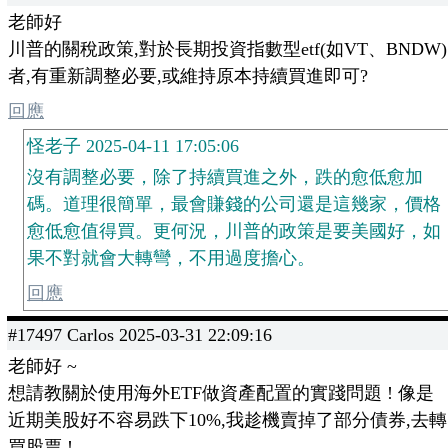
老師好
川普的關稅政策,對於長期投資指數型etf(如VT、BNDW)
者,有重新調整必要,或維持原本持續買進即可?
回應
怪老子 2025-04-11 17:05:06
沒有調整必要，除了持續買進之外，跌的愈低愈加
碼。道理很簡單，最會賺錢的公司還是這幾家，價格
愈低愈值得買。更何況，川普的政策是要美國好，如
果不對就會大轉彎，不用過度擔心。
回應
#17497 Carlos 2025-03-31 22:09:16
老師好 ~
想請教關於使用海外ETF做資產配置的實踐問題 ! 像是
近期美股好不容易跌下10%,我趁機賣掉了部分債券,去轉
買股票 !