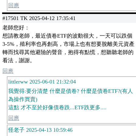
回應
#17501 TK 2025-04-12 17:35:41
老師您好：
想請教老師，最近債卷ETF的波動很大，一天可以跌個
3-5%，殖利率也再創高，市場上也有想要脫離美元資產
轉而找尋其他避險的聲音，抱得有點慌，想聽聽老師的
看法，謝謝。
回應
littlerww 2025-06-01 21:32:04
我覺得:要分清楚 什麼是債卷? 什麼是債卷ETF?(有人
為操作買賣)
這點 才不至於好像債卷跌...ETF跌更多....
回應
怪老子 2025-04-13 10:59:46