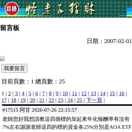
留言板
日期：2007-02-01
目前頁數：1 總頁數：25
1 |
2
|
3
|
4
|
5
|
6
|
7
|
8
|
9
|
10
|
11
|
12
|
13
|
14
|
15
|
16
|
17
|
18
|
19
|
20
|
21
|
22
|
23
|
24
|
25
|
下一頁
|
#17515 阿甘 2026-07-26 22:15:57
老師您好我想請教這四個標的加起來年化報酬率有沒有
7%左右謝謝老師這四的標的資金各25%分別是AOA ETF