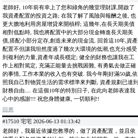
老師好, 10年前有幸上了您和綠角的幾堂理財課,開啟了
我資產配置的投資之路; 在我了解了風險與報酬之後, 也
更大膽地利用房屋增貸來開槓桿; 這幾年,在長天期美債
相對低點時, 我也將配置中的大部分現金轉進長天期美
債,搭配小部分定存,創造未來的現金流. 回首這10年,資產
配置不但讓我坦然度過了幾次大環境的低潮,也充分感受
到複利的力量,資產年成長穩定; 健全的財務也讓我在工
作上相對篤定, 充滿正能量去挑戰困難, 有勇氣去做正確
的事情, 工作本業的收入也有突破. 我今年剛好滿50歲,依
照我自己對物質生活的需求標準來判斷, 資產規劃已達
財務自由.... 在這個10年的特別日子, 在此向老師表達我
心中的感謝!!! 祝您身體健康, 一切順利!!
回應
#17510 宅宅 2026-06-13 01:13:42
老師好，我最近依據您教導的，做了資產配置，並且依