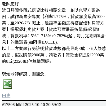
老師您好，
近日拜讀多段式房貸比較相關文章，並以兆豐方案為
例，試作新青安專案【利率1.775%，貸款額度最高1000
萬，至2026/7/31截止，逾該專案額度得搭配優利房貸方
案】搭配優利房貸方案【貸款額度最高按購價/鑑價8
成，貸款利率2.5%(1.718%+0.782%)起，每月定期浮動
息】的攤還表(如附檔EXCEL)。
以上二方案銀行另註明貸款成數都是最高8成；個人疑
的是，假設購價2900萬，請教表中貸款金額是以2900萬
的8成(2320萬)估算攤還嗎?
勞煩老師解惑，謝謝您。
回應
#17506 jdkjf 2025-10-10 20:59:12