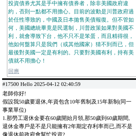
投資債券尤其是手中擁有債券者，除非美國政府違
約，否則一點都不用擔心。目前的波動是川普政府過
於任性導致的，中國及日本拋售美債報復。但不管如
何，美國總統畢竟是民選制，川普政策如果對美國不
利，就會導致下台，他不只不是笨蛋，而且精得很，
他如何盤算只是我們（或其他國家）猜不到而已，但
最後對美國一定是有利的。只要對美國有利，持有美
債就不用擔心！
回應
#17500 Hello 2025-04-12 02:40:59
老師你好!
假設我50歲要退休,年資包含10年舊制及15年新制(同一
事業單位)
1.那勞工退休金要在60歲開始月領,那50歲到60歲期間,
退休金專戶是不是只能擁有2年期定存利率而已,而不是
像退休前政府會幫忙投資?