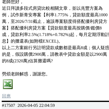
老師您好，
近日拜讀多段式房貸比較相關文章，並以兆豐方案為
例，試作新青安專案【利率1.775%，貸款額度最高1000
萬，至2026/7/31截止，逾該專案額度得搭配優利房貸方
案】搭配優利房貸方案【貸款額度最高按購價/鑑價8
成，貸款利率2.5%(1.718%+0.782%)起，每月定期浮動
息】的攤還表(如附檔EXCEL)。
以上二方案銀行另註明貸款成數都是最高8成；個人疑
的是，假設購價2900萬，請教表中貸款金額是以2900萬
的8成(2320萬)估算攤還嗎?
勞煩老師解惑，謝謝您。
回應
#17507 2026-04-05 22:04:59