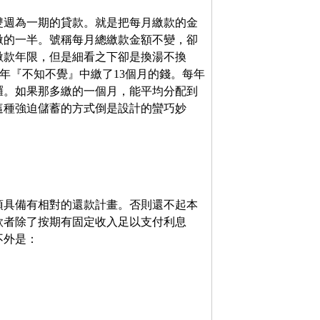
雙週為一期的貸款。就是把每月繳款的金
繳的一半。號稱每月總繳款金額不變，卻
繳款年限，但是細看之下卻是換湯不換
每年『不知不覺』中繳了13個月的錢。每年
囉。如果那多繳的一個月，能平均分配到
這種強迫儲蓄的方式倒是設計的蠻巧妙
須具備有相對的還款計畫。否則還不起本
款者除了按期有固定收入足以支付利息
不外是：