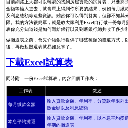
目前網路上大都可以輕易的找到房屋貸款的試算表，只要將
金額等輸入進去，就會馬上得到你所要的結果，例如每月繳
及利息總額等這些資訊。雖然你可以得到答案，但卻不知其
限。我的方法很簡單，就是教大家利用Excel自行做一份每
表你充分知道錢是如何還給銀行以及到底銀行總共收了多少
做攤還表之前，會先介紹銀行提供了哪些種類的攤還方式，
後，再做起攤還表就易如反掌了。
下載Excel試算表
同時附上一份Excel試算表，內含四個工作表：
工作表
敘述
輸入貸款金額、年利率，分貸款年限列
每月繳款金額
繳金額以及利息總額
輸入貸款金額、年利率，以本息平均攤還
本息平均攤還
年期的攤還表