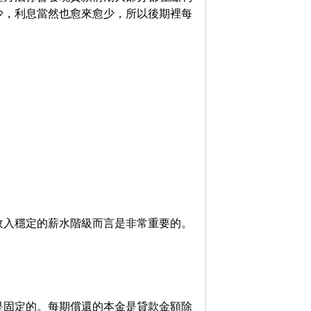
少，利息當然也愈來愈少，所以後期裡每
收入穩定的薪水階級而言是非常重要的。
是固定的。每期償還的本金是貸款金額除