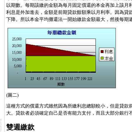
以期數。每期該繳的金額為每月固定償還的本金再加上該月
利息是外加進去，金額是前期貸款餘額乘以月利率。因為貸
下降。所以本金平均攤還法一開始繳款金額最大，然後每期
(圖二)
這種方式的償還方式雖然因為所繳利息總額較小，但是貸款
大。貸款者必須確定自己是否有能力支付，而且大部分銀行
雙週繳款