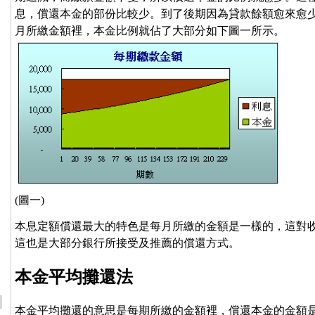
息，償還本金的部份比較少。到了後期因為貸款餘額愈來愈
月所繳金額裡，本金比例就佔了大部分如下圖一所示。
(圖一)
本息定額償還最大的特色是每月所繳的金額是一樣的，這對
這也是大部分銀行所接受及推薦的償還方式。
本金平均攤還法
本金平均攤還的意思是每期所繳的金額裡，償還本金的金額