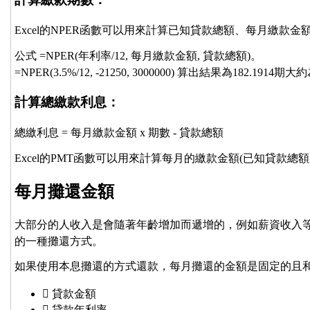
Excel的NPER函數可以用來計算已知貸款總額、每月繳款
公式 =NPER(年利率/12, 每月繳款金額, 貸款總額)。
=NPER(3.5%/12, -21250, 3000000) 算出結果為182.1914期
計算總繳款利息：
總繳利息 = 每月繳款金額 x 期數 - 貸款總額
Excel的PMT函數可以用來計算每月的繳款金額(已知貸款總
每月攤還金額
大部分的人收入是會隨著年齡增加而遞增的，例如薪資收入
的一種攤還方式。
如果使用本息攤還的方式還款，每月攤還的金額是固定的且
 貸款金額
 貸款年利率