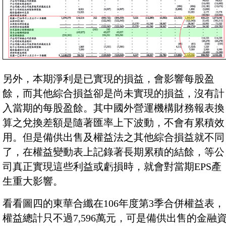
另外，本期淨利是已實現的損益，會影響每股盈
餘，而其他綜合損益卻是尚未實現的損益，沒有計
入當期的每股盈餘。其中國外營運機構財務報表換
算之兌換差額是隨著匯率上下波動，不會有累積效
用。但是備供出售及權益法之其他綜合損益就不同
了，在權益變動表上記錄著長期累積的結餘，等公
司真正實現這些利益或虧損時，就會對當期EPS產
生重大影響。
看看圖四的東華合纖在106年度第3季合併權益表，
權益總計只不過7,596萬元，可是備供出售的金融