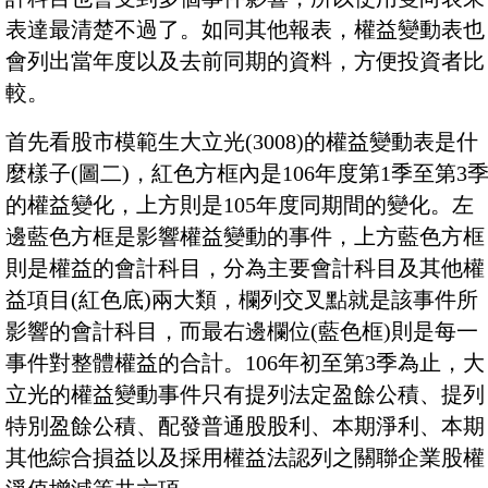
表達最清楚不過了。如同其他報表，權益變動表也
會列出當年度以及去前同期的資料，方便投資者比
較。
首先看股市模範生大立光(3008)的權益變動表是什
麼樣子(圖二)，紅色方框內是106年度第1季至第3
的權益變化，上方則是105年度同期間的變化。左
邊藍色方框是影響權益變動的事件，上方藍色方框
則是權益的會計科目，分為主要會計科目及其他權
益項目(紅色底)兩大類，欄列交叉點就是該事件所
影響的會計科目，而最右邊欄位(藍色框)則是每一
事件對整體權益的合計。106年初至第3季為止，大
立光的權益變動事件只有提列法定盈餘公積、提列
特別盈餘公積、配發普通股股利、本期淨利、本期
其他綜合損益以及採用權益法認列之關聯企業股權