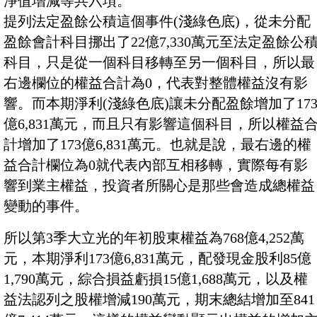
淨值增減等共六項。
提列法定盈餘公積這個事件(淺綠色底)，從未分配
盈餘會計科目挪出了22億7,330萬元至法定盈餘公
科目，只是從一個科目移轉至另一個科目，所以最
右邊欄位的權益合計為0，代表對整體權益沒有影
響。而本期淨利(淺綠色底)讓未分配盈餘增加了17
億6,831萬元，而且只有影響這個科目，所以權益
計增加了173億6,831萬元。也就是說，最右邊的權
益合計欄位為0就代表內部互相移轉，實際每有影
響到業主權益，投資者所關心是那些會造成總權益
變動的事件。
所以第3季大立光的年初股東權益為768億4,252萬
元，本期淨利173億6,831萬元，配發現金股利85億
1,790萬元，綜合損益虧損15億1,688萬元，以及權
益法認列之股權增減190萬元，期末總結增加至841