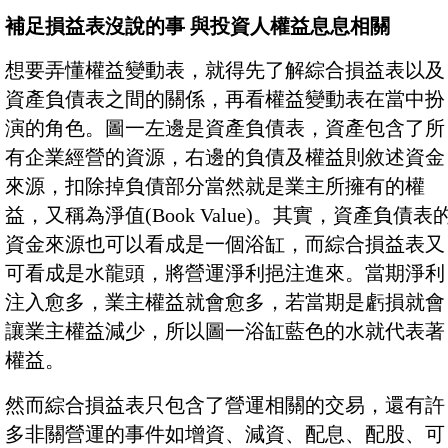
補足損益表沒說的事 與投資人權益息息相關
想要弄懂權益變動表，就得先了解綜合損益表以及
資產負債表之間的關係，再看權益變動表在當中扮
演的角色。圖一左邊是資產負債表，資產包含了所
有企業經營的資源，右邊的負債及權益則敘述資金
來源，扣除掉負債部分當然就是業主所擁有的權
益，又稱為淨值(Book Value)。其實，資產負債表
資金來源也可以看成是一個浴缸，而綜合損益表又
可看成是水龍頭，將營運淨利挹注進來。當期淨利
注入愈多，業主權益就會愈多，若當期是虧損就會
讓業主權益減少，所以圖一浴缸藍色的水就代表著
權益。
然而綜合損益表只包含了營運相關的交易，還有許
多非關營運的事件如增資、減資、配息、配股、可