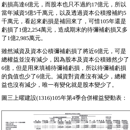
虧損高達6億元，而股本也只不過約17億元，所以
當年減資5億5千萬元，以及透過資本公積撥補約5
千萬元，看起來虧損是補回來了，可惜105年還是
虧損了1億2,254萬元，造成期末的待彌補虧損又多
了1億2,985萬元。
雖然減資及資本公積彌補虧損了將近6億元，可是
總權益並沒有減少，因為股本及資本公積雖然少了
6億，但是用來填補待彌補虧損，所以待彌補虧損
的負值也少了6億元。減資對資產沒有減少，總權
益也沒有減少，唯一有變化就是股本變少了。
圖三上曜建設(1316)105年第4季合併權益變動表：