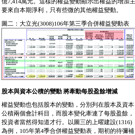
億7,414萬元。這樣的權益變動顯示出權益的增加
要來自本期淨利，只有些微的其他權益變動。
圖二：大立光(3008)106年第三季合併權益變動表
股本與資本公積的變動 將牽動每股盈餘增減
權益變動也包括股本的變動，分別列在股本及資本
公積兩個會計科目，而股本變化牽連了每股盈餘，
投資者當然得知道才行。以圖三的上曜建設(1316)
為例，105年第4季合併權益變動表，期初的待彌補