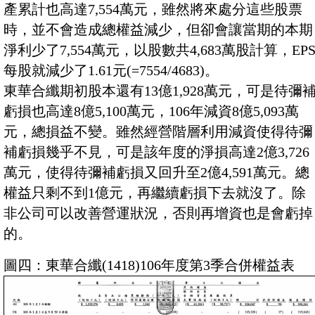
產累計也高達7,554萬元，雖然將來處分這些股票
時，並不會造成總權益減少，但卻會讓當期的本期
淨利少了7,554萬元，以股數共4,683萬股計算，EP
每股就減少了1.61元(=7554/4683)。
東華合纖期初股本還有13億1,928萬元，可是待彌
虧損也高達8億5,100萬元，106年減資8億5,093萬
元，總損益不變。雖然經營階層利用減資使得待彌
補虧損幾乎不見，可是該年度的淨損高達2億3,726
萬元，使得待彌補虧損又回升至2億4,591萬元。總
權益只剩不到1億元，再繼續虧損下去就沒了。除
非公司可以改善營運狀況，否則再增資也是會虧掉
的。
圖四：東華合纖(1418)106年度第3季合併權益表