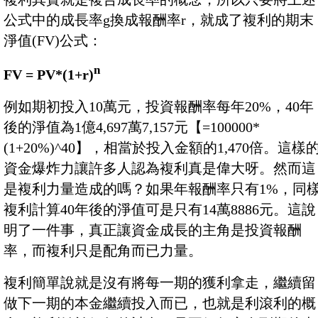
公式中的成長率g換成報酬率r，就成了複利的期末
淨值(FV)公式：
n
FV = PV*(1+r)
例如期初投入10萬元，投資報酬率每年20%，40年
後的淨值為1億4,697萬7,157元【=100000*
(1+20%)^40】，相當於投入金額的1,470倍。這樣
資金爆炸力讓許多人認為複利真是偉大呀。然而這
是複利力量造成的嗎？如果年報酬率只有1%，同
複利計算40年後的淨值可是只有14萬8886元。這說
明了一件事，真正讓資金成長的主角是投資報酬
率，而複利只是配角而已力量。
複利簡單說就是沒有將每一期的獲利拿走，繼續留
做下一期的本金繼續投入而已，也就是利滾利的概