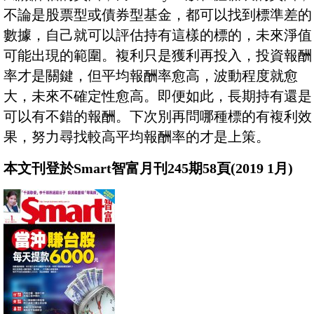
不論是股票型或債券型基金，都可以找到標準差的
數據，自己就可以評估持有這樣的標的，未來淨值
可能出現的範圍。複利只是獲利再投入，投資報酬
率才是關鍵，但平均報酬率愈高，波動程度就愈
大，未來不確定性愈高。即便如此，長期持有還是
可以有不錯的報酬。下次別再問哪種標的有複利效
果，努力尋找較高平均報酬率的才是上策。
本文刊登於Smart智富月刊245期58頁(2019 1月)