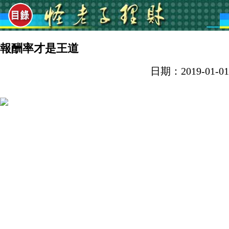
報酬率才是王道
日期：2019-01-01