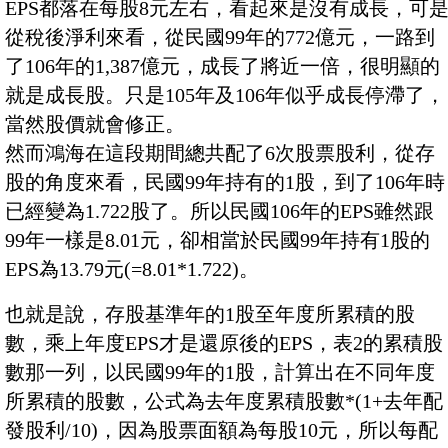
EPS都落在每股8元左右，看起來是沒有成長，可
從稅後淨利來看，從民國99年的772億元，一路到
了106年的1,387億元，成長了將近一倍，很明顯的
就是成長股。只是105年及106年似乎成長停滯了，
當然股價就會修正。
然而鴻海在這段期間總共配了6次股票股利，從存
股的角度來看，民國99年持有的1股，到了106年時
已經變為1.722股了。所以民國106年的EPS雖然跟
99年一樣是8.01元，卻相當於民國99年持有1股的
EPS為13.79元(=8.01*1.722)。
也就是說，存股基準年的1股至年度所累積的股
數，乘上年度EPS才是還原後的EPS，表2的累積股
數那一列，以民國99年的1股，計算出在不同年度
所累積的股數，公式為去年度累積股數*(1+去年配
發股利/10)，因為股票面額為每股10元，所以每配