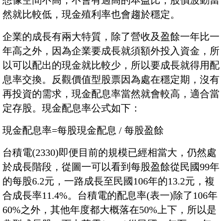
想像空間不高，不會有過高的本益比，股價波動當
然就比較低，現金殖利率也會趨於穩定。
企業的成長有兩大特質，除了營收及盈餘一年比一
年高之外，因為企業要成長就須額外投入資金，所
以可以配出的現金就比較少，所以要成長就得用配
息率交換。反觀價值型股票因為處在穩定期，沒有
再投資的需求，現金配息率當然就會較高，適合當
定存股。現金配息率公式如下：
現金配息率=每股現金配息 / 每股盈餘
台積電(2330)即便目前的規模已經相當大，仍然處
於成長階段，從圖一可以看到每股盈餘從民國99年
的每股6.2元，一路成長至民國106年的13.2元，複
合成長率11.4%。台積電的配息率(表一)除了106年
60%之外，其他年度都大概落在50%上下，所以是