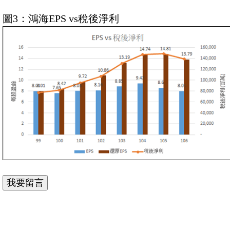
圖3：鴻海EPS vs稅後淨利