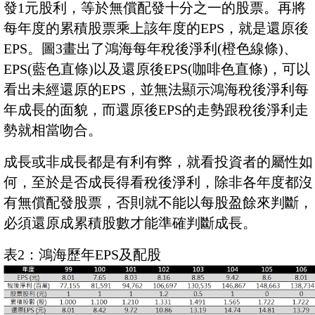
發1元股利，等於無償配發十分之一的股票。再將
每年度的累積股票乘上該年度的EPS，就是還原後
EPS。圖3畫出了鴻海每年稅後淨利(橙色線條)、
EPS(藍色直條)以及還原後EPS(咖啡色直條)，可以
看出未經還原的EPS，並無法顯示鴻海稅後淨利每
年成長的面貌，而還原後EPS的走勢跟稅後淨利走
勢就相當吻合。
成長或非成長都是有利有弊，就看投資者的屬性如
何，至於是否成長得看稅後淨利，除非各年度都沒
有無償配發股票，否則就不能以每股盈餘來判斷，
必須還原成累積股數才能準確判斷成長。
表2：鴻海歷年EPS及配股