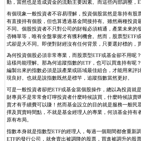
動，當然也是造成資金的流動主要因素。而這些內部調整，E
有個現象一般投資者不容易理解，投資個股當然是靠持有股票
有直接持有個股，但也算透過基金間接持有。雖然兩種投資
不同。個股投資者不只對公司的財報必須精通，產業未來的
否轉單等，唯有全盤掌握才有獲利機會。然而，股票型ETF
式卻是大不同。即便對財經沒有任何背景，只要選好標的，
為何投資個股必須非常專業，而股票型ETF或基金卻不用呢
這樣尚能理解。那為何追蹤指數的ETF，也可以買進持有呢
編製出來的指數必須是該產業或區域最佳組合，才能用來評
現良好。也就是說指數既然是標竿，追蹤指數當然更好。
可是一般投資者卻把ETF或基金當個股操作，總以為投資就
財專員不是常常會叮嚀投資者什麼時候該買，什麼時候該賣
賣才有手續費可以賺！然而基金設立的目的就是服務一般民
擇及買賣時間點，不就是基金經理人的專業，何須基金持有
原有布局。
指數本身就是指數型ETF的經理人，每過一個期間都會重新
ETF的發行公司，就會賣出被調降的股票，買進被調升的股票