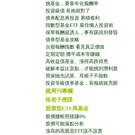
挑基金…要靠年化報酬率
投資級債 長抱就對了
債券配息再投資 累積複利
指數型基金ETF 最佳懶人投資術
保單報酬超誘人，事有蹊蹺別發昏
債券型基金攻略
台股報酬指數 看見真正價值
定期定額 攤平成本等賺錢
高收益債基金、漲得高跌得兇
破解本益比盲點，才能挑到潛利股
買保險先試算、耳根子不能軟
投資等級債券基金，長報績效亮眼
鏡周刊專欄
怪老子授課
股票型ETF與基金
股價腰斬照樣賺8%
股價可能落點分析
漲高的高股息ETF該不該賣