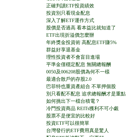
正確判讀ETF投資績效
投資別只看現金配息
深入了解ETF運作方式
股價是否過高 看本益比就知道了
ETF出現折溢價怎麼辦
年終獎金投資術 高配息ETF賺5%
群益好享退基金
理性投資者不會盲目進場
平準金僅穩定配息 無關總報酬
0050及006208股價為何不一樣
最適合散戶的存股2.0
巴菲特也重資產組合 不單押個股
別只看配不配息 追求總報酬才是重點
如何挑出下一檔台積電？
冷門投資商品 REITs獲利不可小覷
股票不是便宜的比較好
投資ETF可以很簡單
台灣發行的ETF費用真是驚人