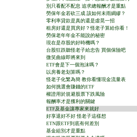
別只看配不配息 追求總報酬才是重點
勞保年金若砍三成 該如何未雨綢繆？
零利率貸款是真的還是虛晃一招
租房好還是買房好？怪老子算給你看！
勞保老年年金不能說的秘密
現在是存股的好時機嗎？
台股狂跌聽怪老子給忠告 買個保險吧
微笑曲線即將來到
ETF會是下一個泡沫嗎？
以房養老划算嗎？
怪老子化繁為簡 教你看懂現金流量表
如何挑選會賺錢的ETF
權證用於規避股票下跌風險
報酬率才是獲利的關鍵
ETF及基金讓專家來就好
好享退好不好 怪老子這樣想
ETN跟ETF到底有何差別
基金組別才是重點