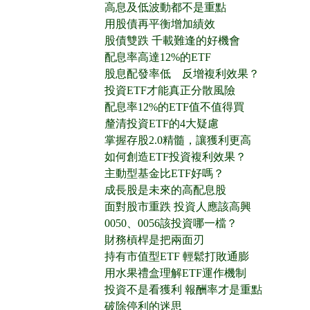
高息及低波動都不是重點
用股債再平衡增加績效
股債雙跌 千載難逢的好機會
配息率高達12%的ETF
股息配發率低 反增複利效果？
投資ETF才能真正分散風險
配息率12%的ETF值不值得買
釐清投資ETF的4大疑慮
掌握存股2.0精髓，讓獲利更高
如何創造ETF投資複利效果？
主動型基金比ETF好嗎？
成長股是未來的高配息股
面對股市重跌 投資人應該高興
0050、0056該投資哪一檔？
財務槓桿是把兩面刃
持有市值型ETF 輕鬆打敗通膨
用水果禮盒理解ETF運作機制
投資不是看獲利 報酬率才是重點
破除停利的迷思