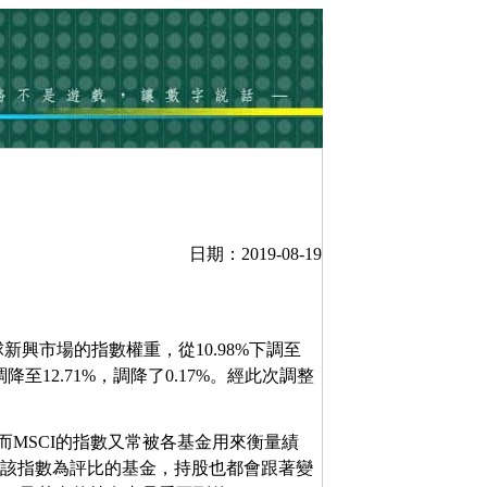
日期：2019-08-19
球新興市場的指數權重，從10.98%下調至
%調降至12.71%，調降了0.17%。經此次調整
而MSCI的指數又常被各基金用來衡量績
和以該指數為評比的基金，持股也都會跟著變