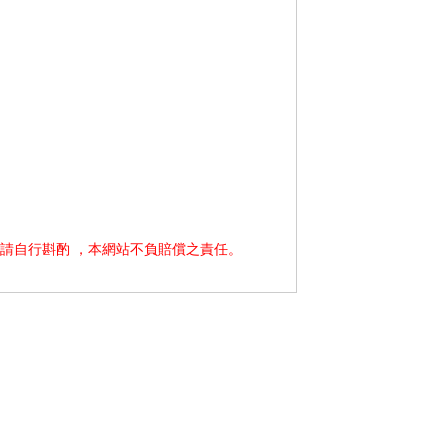
請自行斟酌 ，本網站不負賠償之責任。