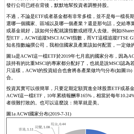
發行公司已經在背後，默默地幫投資者調整持股。
不過，不論是ETF或者基金都有非常多檔，並不是每一檔長
選哪一個國家、區域以及哪一個產業？還是那句話，交給專業
或基金就好，該如何分配就讓指數或經理人去做。例如iShares的
型ETF，ACWI追蹤MSCI ACWI指數，而VT這檔追蹤FTSE Glo
知名指數編撰公司，我相信國家及產業該如何配置，一定做
圖1a是ACWI這一檔ETF於2019年七月底的國家分布，因為A
該持有的比重MSCI的專家都分配好了，也就是說MSCI認
只這樣，ACWI的投資組合也會將各產業做均勻分布(如圖1b
合。
投資其實可以很簡單，只要定期定額買進全球股票ETF或基金
ACWI這一檔ETF，10年累積報酬率165%，相當於每年10
者很難打敗的。也可以這麼說：簡單就是美。
圖1a ACWI國家分布(2019-7-31)