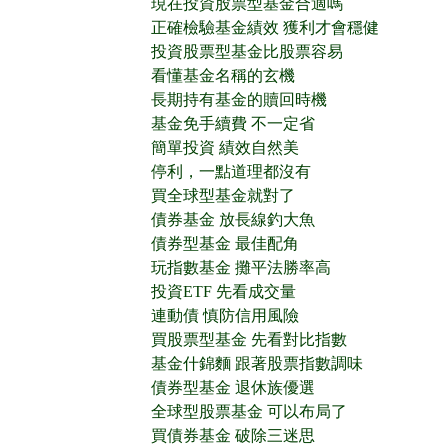
現在投資股票型基金合適嗎
正確檢驗基金績效 獲利才會穩健
投資股票型基金比股票容易
看懂基金名稱的玄機
長期持有基金的贖回時機
基金免手續費 不一定省
簡單投資 績效自然美
停利，一點道理都沒有
買全球型基金就對了
債券基金 放長線釣大魚
債券型基金 最佳配角
玩指數基金 攤平法勝率高
投資ETF 先看成交量
連動債 慎防信用風險
買股票型基金 先看對比指數
基金什錦麵 跟著股票指數調味
債券型基金 退休族優選
全球型股票基金 可以布局了
買債券基金 破除三迷思