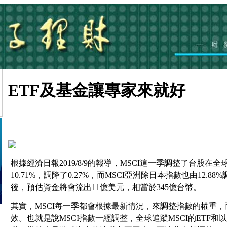
ETF及基金讓專家來就好
根據經濟日報2019/8/9的報導，MSCI這一季調整了台股在全
10.71%，調降了0.27%，而MSCI亞洲除日本指數也由12.88
後，預估資金將會流出11億美元，相當於345億台幣。
其實，MSCI每一季都會根據最新情況，來調整指數的權重，
效。也就是說MSCI指數一經調整，全球追蹤MSCI的ETF