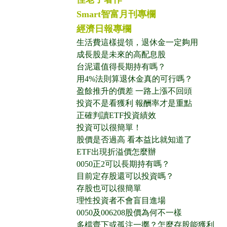
Smart智富月刊專欄
經濟日報專欄
生活費這樣提領，退休金一定夠用
成長股是未來的高配息股
台泥還值得長期持有嗎？
用4%法則算退休金真的可行嗎？
盈餘推升的價差 一路上漲不回頭
投資不是看獲利 報酬率才是重點
正確判讀ETF投資績效
投資可以很簡單！
股價是否過高 看本益比就知道了
ETF出現折溢價怎麼辦
0050正2可以長期持有嗎？
目前定存股還可以投資嗎？
存股也可以很簡單
理性投資者不會盲目進場
0050及006208股價為何不一樣
多檔齊下或孤注一擲？怎麼存股能獲利