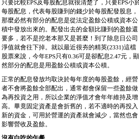
只要比較EPS及每股配息就很清楚了，只要EPS小
每股配息，代表每股賺到的錢少於每股配發股息，
那麼必然有部分的配息是從法定盈餘公積或資本公
積中發放出來的。配發出去的金額比賺到的盈餘還
要多，若不是挖老本那又是甚麼！到了除息日公司
淨值就會往下掉。就以最近很夯的精英(2331)這檔
股票來說，今年EPS只有0.36可是卻配息2.47元，
然部分的配息是用盈餘公積或資本公積。
正常的配息發放均取決於每年度的每股盈餘，經營
者不會將盈餘全部配出，通常都會保留一些盈餘做
為再投資之用，所以企業的淨值才會年年維持及增
高。畢竟固定資產是會折舊的，若不適時的再投入
新的資金，可用於營運的資產就會減少，當然也會
影響營收及盈餘。
沒有白吃的午餐