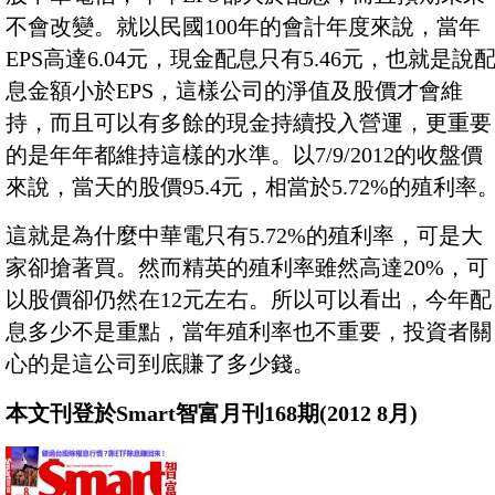
不會改變。就以民國100年的會計年度來說，當年
EPS高達6.04元，現金配息只有5.46元，也就是說
息金額小於EPS，這樣公司的淨值及股價才會維
持，而且可以有多餘的現金持續投入營運，更重要
的是年年都維持這樣的水準。以7/9/2012的收盤價
來說，當天的股價95.4元，相當於5.72%的殖利率
這就是為什麼中華電只有5.72%的殖利率，可是大
家卻搶著買。然而精英的殖利率雖然高達20%，可
以股價卻仍然在12元左右。所以可以看出，今年配
息多少不是重點，當年殖利率也不重要，投資者關
心的是這公司到底賺了多少錢。
本文刊登於Smart智富月刊168期(2012 8月)