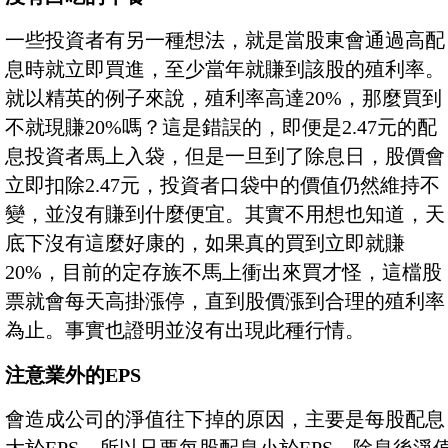
一些投資者有另一種想法，就是當股東會通過高配
息時就立即買進，至少當年就賺到該股的殖利率。
就以精英的例子來說，殖利率高達20%，那麼買到
不就現賺20%嗎？這是錯誤的，即便是2.47元的配
息投資者馬上入袋，但是一旦到了除息日，股價會
立即扣除2.47元，投資者口袋中的價值仍然維持不
變，並沒有賺到什麼便宜。其實不用想也知道，天
底下沒有這麼好康的，如果真的買到立即就賺
20%，目前的定存族不馬上衝出來買才怪，這檔股
票就會每天高掛漲停，直到股價漲到合理的殖利率
為止。事實也證明並沒有出現此種行情。
注意業外的EPS
會造成公司的淨值往下掉的原因，主要是每股配息