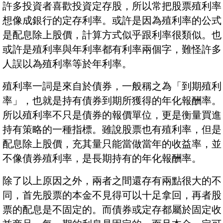
許多投資者喜歡投資定存股，所以常把股票殖利率
想像成銀行的定存利率。或許是因為殖利率的公式
是配息除上股價，計算方式似乎跟利率很類似。也
或許是殖利率與年利率都有利率兩個字，難怪許多
人誤以為殖利率等於年利率。
殖利率一詞是來自於債券，一般稱之為「到期殖利
率」，也就是持有債券到期所獲得的年化報酬率。
所以殖利率不只是債券的報價單位，更是衡量買進
持有策略的一種指標。雖說股票也有殖利率，但是
配息除上股價，充其量只能當做當年的收益率，並
不像債券殖利率，是長期持有的年化報酬率。
除了以上原因之外，兩者之間還存有兩點很大的不
同，首先股票的本金不見得可以十足拿回，再者股
票的配息是不固定的。而債券或定存都屬於固定收