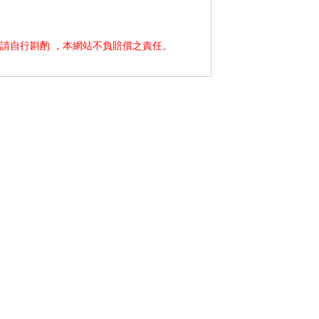
請自行斟酌 ，本網站不負賠償之責任。