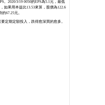
0/3/19 0050的EPS為5.1元，最低
.06元，如果用本益比13.53來算，股價為122.6
時的67.25元。
只要定期定額投入，跌得愈深買的愈多。