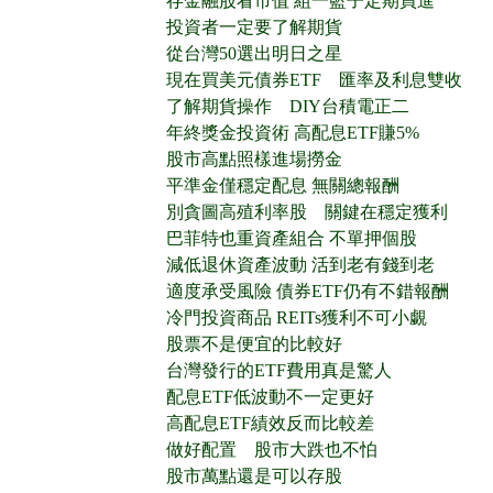
存金融股看市值 組一籃子定期買進
投資者一定要了解期貨
從台灣50選出明日之星
現在買美元債券ETF 匯率及利息雙收
了解期貨操作 DIY台積電正二
年終獎金投資術 高配息ETF賺5%
股市高點照樣進場撈金
平準金僅穩定配息 無關總報酬
別貪圖高殖利率股 關鍵在穩定獲利
巴菲特也重資產組合 不單押個股
減低退休資產波動 活到老有錢到老
適度承受風險 債券ETF仍有不錯報酬
冷門投資商品 REITs獲利不可小覷
股票不是便宜的比較好
台灣發行的ETF費用真是驚人
配息ETF低波動不一定更好
高配息ETF績效反而比較差
做好配置 股市大跌也不怕
股市萬點還是可以存股