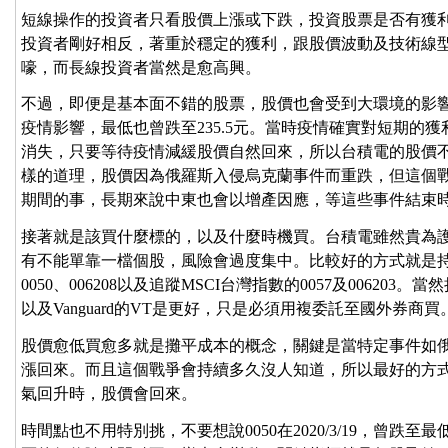
短線操作的投資者只看股價上漲或下跌，投資股票是否有獲
投資者剛好相反，著重於穩定的獲利，跟股價波動及技術線
嚎，而長線投資者當然是愈高興。
不過，即便是基本面不錯的股票，股價也會受到大環境的影響而漲
疫情影響，最低也曾跌至235.5元。當時疫情確實對短期的
消失，只要等待疫情減緩股價自然回來，所以台積電的股價不
樣的道理，股價因為俄羅斯入侵烏克蘭事件而重跌，但這個
期間的事，長期來說中東也會以增產因應，等這些事件結束
接著就是該買什麼標的，以及什麼時機買。台積電雖然貴為
有不能單靠一檔個股，風險會過度集中。比較好的方式就是持
0050、006208以及追蹤MSCI台灣指數的0057及006203。當
以及Vanguard的VT是更好，只是必須用複委託至國外券商買
股價愈低買愈多就是攤平成本的概念，關鍵是當特定事件如
漲回來。而且這個戰爭會持續多久沒人知道，所以最好的方
氣回升時，股價會回來。
時間點也不用特別挑，不要想說0050在2020/3/19，曾跌至