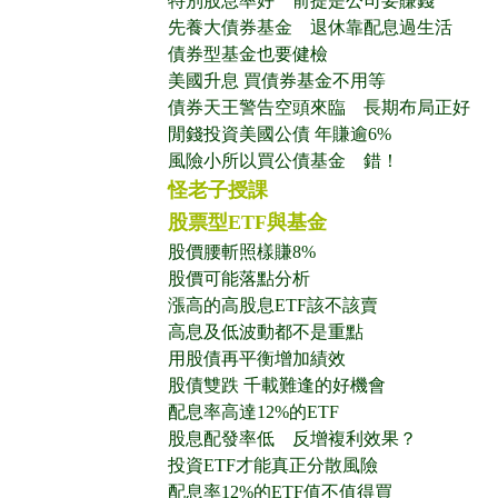
特別股息率好 前提是公司要賺錢
先養大債券基金 退休靠配息過生活
債券型基金也要健檢
美國升息 買債券基金不用等
債券天王警告空頭來臨 長期布局正好
閒錢投資美國公債 年賺逾6%
風險小所以買公債基金 錯！
怪老子授課
股票型ETF與基金
股價腰斬照樣賺8%
股價可能落點分析
漲高的高股息ETF該不該賣
高息及低波動都不是重點
用股債再平衡增加績效
股債雙跌 千載難逢的好機會
配息率高達12%的ETF
股息配發率低 反增複利效果？
投資ETF才能真正分散風險
配息率12%的ETF值不值得買