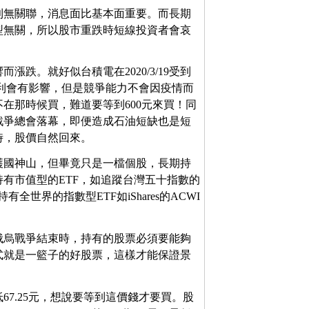
利無關聯，消息面比基本面重要。而長期
型無關，所以股市重跌時短線投資者會哀
跌。就好似台積電在2020/3/19受到
獲利會有影響，但是競爭能力不會因疫情而
在那時候買，難道要等到600元來買！同
戰爭總會落幕，即便造成石油短缺也是短
時，股價自然回來。
護國神山，但畢竟只是一檔個股，長期持
有市值型的ETF，如追蹤台灣五十指數的
然持有全世界的指數型ETF如iShares的ACWI
。
俄烏戰爭結束時，持有的股票必須要能夠
式就是一籃子的好股票，這樣才能保證景
最低67.25元，想說要等到這價錢才要買。股