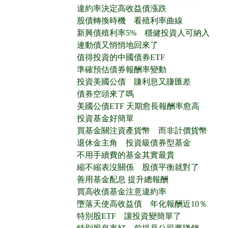
違約率決定高收益債漲跌
股債轉換時機 看殖利率曲線
新興債殖利率5% 穩健投資人可納入
連動債又悄悄地回來了
值得投資的中國債券ETF
準確預估債券報酬率變動
投資美國公債 賺利息又賺匯差
債券空頭來了嗎
美國公債ETF 天期愈長報酬率愈高
投資基金好簡單
買基金關注資產貨幣 而非計價貨幣
退休金主角 投資級債券型基金
不用手續費的基金其實最貴
縮不縮表沒關係 股債平衡就對了
善用基金配息 提升總報酬
買高收債基金注意違約率
墮落天使高收益債 年化報酬近10％
特別股ETF 讓投資變簡單了