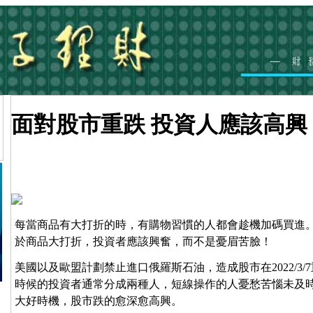
面對股市重跌 投資人應該高興
每當商品有大打折的時，有購物習慣的人都會趁機加碼買進
於商品大打折，投資者應該興奮，而不是憂眉苦臉！
美國以及歐盟計劃禁止進口俄羅斯石油，造成股市在2022/3/7重跌
時候的投資者通常分成兩種人，短線操作的人憂愁苦惱未及
大好時機，股市跌的愈深愈高興。