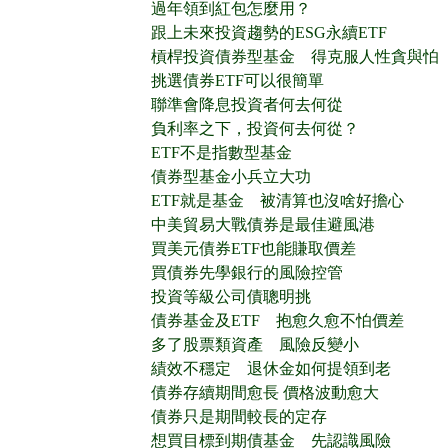
過年領到紅包怎麼用？
跟上未來投資趨勢的ESG永續ETF
槓桿投資債券型基金 得克服人性貪與怕
挑選債券ETF可以很簡單
聯準會降息投資者何去何從
負利率之下，投資何去何從？
ETF不是指數型基金
債券型基金小兵立大功
ETF就是基金 被清算也沒啥好擔心
中美貿易大戰債券是最佳避風港
買美元債券ETF也能賺取價差
買債券先學銀行的風險控管
投資等級公司債聰明挑
債券基金及ETF 抱愈久愈不怕價差
多了股票類資產 風險反變小
績效不穩定 退休金如何提領到老
債券存續期間愈長 價格波動愈大
債券只是期間較長的定存
想買目標到期債基金 先認識風險