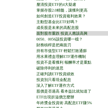
釐清投資ETF的4大疑慮
掌握存股2.0精髓，讓獲利更高
如何創造ETF投資複利效果？
主動型基金比ETF好嗎？
成長股是未來的高配息股
面對股市重跌 投資人應該高興
0050、0056該投資哪一檔？
財務槓桿是把兩面刃
持有市值型ETF 輕鬆打敗通膨
用水果禮盒理解ETF運作機制
投資不是看獲利 報酬率才是重點
破除停利的迷思
正確判讀ETF投資績效
投資別只看現金配息
深入了解ETF運作方式
股價是否過高 看本益比就知道了
ETF出現折溢價怎麼辦
年終獎金投資術 高配息ETF賺5%