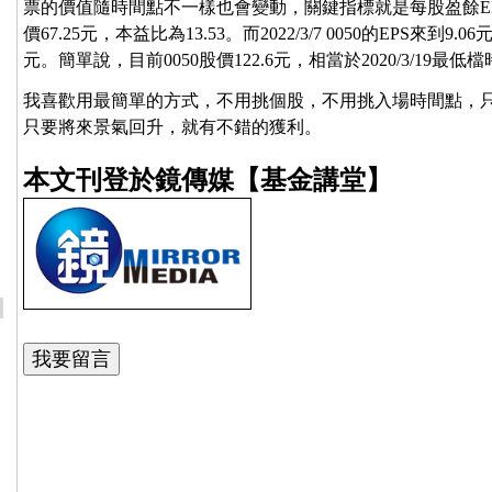
票的價值隨時間點不一樣也會變動，關鍵指標就是每股盈餘EPS。202
價67.25元，本益比為13.53。而2022/3/7 0050的EPS來到9
元。簡單說，目前0050股價122.6元，相當於2020/3/19最低檔
我喜歡用最簡單的方式，不用挑個股，不用挑入場時間點，
只要將來景氣回升，就有不錯的獲利。
本文刊登於鏡傳媒【基金講堂】