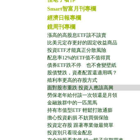
Smart智富月刊專欄
經濟日報專欄
鏡周刊專欄
漲高的高股息ETF該不該賣
比美元定存更好的固定收益商品
投資ETF才能真正分散風險
配息率12%的ETF值不值得買
債券ETF跌不停 也不會變壁紙
股債雙跌，資產配置還適用嗎？
殖利率更高的存股方式
面對股市重跌 投資人應該高興
勞保老年給付該一次領還是月領
金融族群中的一匹黑馬
持有市值型ETF 輕鬆打敗通膨
擔心投資虧損 不妨買個保險
投資定存股 跟著專業做最簡單
投資別只看現金配息