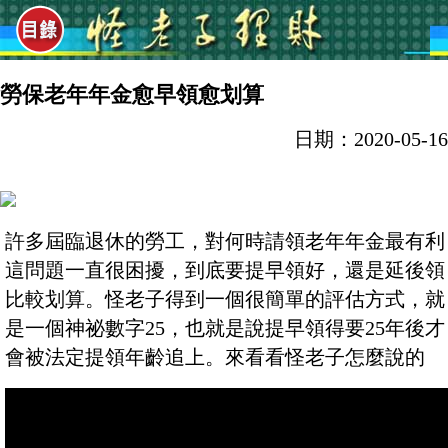
勞保老年年金愈早領愈划算
日期：2020-05-16
許多屆臨退休的勞工，對何時請領老年年金最有利
這問題一直很困擾，到底要提早領好，還是延後領
比較划算。怪老子得到一個很簡單的評估方式，就
是一個神祕數字25，也就是說提早領得要25年後才
會被法定提領年齡追上。來看看怪老子怎麼說的