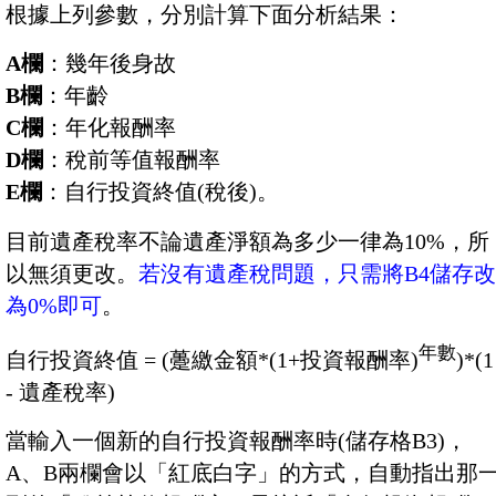
根據上列參數，分別計算下面分析結果：
A欄
：幾年後身故
B欄
：年齡
C欄
：年化報酬率
D欄
：稅前等值報酬率
E欄
：自行投資終值(稅後)。
目前遺產稅率不論遺產淨額為多少一律為10%，所
以無須更改。
若沒有遺產稅問題，只需將B4儲存改
為0%即可
。
年數
自行投資終值 = (躉繳金額*(1+投資報酬率)
)*(1
- 遺產稅率)
當輸入一個新的自行投資報酬率時(儲存格B3)，
A、B兩欄會以「紅底白字」的方式，自動指出那