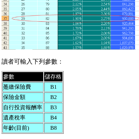
讀者可輸入下列參數：
參數
儲存格
躉繳保險費
B1
保險金額
B2
自行投資報酬率
B3
遺產稅率
B4
年齡(目前)
B8