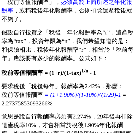
「稅前等值報酬率」，
必須高於上面所述之年化報
酬率
，或稱稅後年化報酬率，否則扣除遺產稅後就
不夠了。
假設自行投資之「稅後」年化報酬率為“r”，遺產
率為“tax”，投資年限為“n”，我們希望知道的是：
和保險相比，稅後年化報酬率“r”，相當於「稅前
年」應該要有多少的報酬率。公式如下：
1/n
稅前等值報酬率 = (1+r)/(1-tax)
- 1
要求稅後「稅後每年」報酬率為2.42%，那麼：
稅前等值報酬率
= (1+1.90%)/(1-10%)^(1/29)-1
=
2.27375853093266%
意思是說自行報酬率必須有2.274%，29年後再扣除
遺產稅率10%，才會相當於稅後1.90%年化報酬