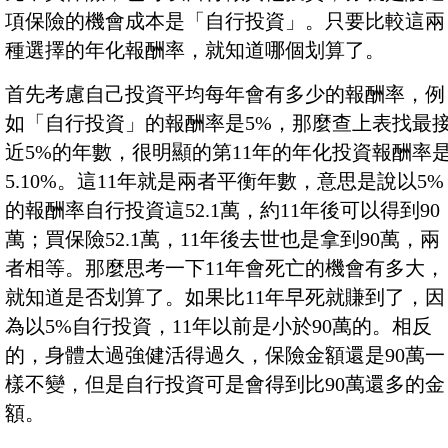
項保險的機會成本是「自行投資」。只要比較這兩
種選擇的年化報酬率，就知道哪個划算了。
首先考慮自己投資平均每年會有多少的報酬率，例
如「自行投資」的報酬率是5%，那麼查上表找最
近5%的年數，很明顯的第11年的年化投資報酬率
5.10%。這11年就是兩者平衡年數，意思是說以5%
的報酬率自行投資這52.1萬，約11年後可以得到90
萬；買保險52.1萬，11年後去世也是拿到90萬，兩
者相等。那麼思考一下11年會死亡的機會有多大，
就知道是否划算了。如果比11年早死就賺到了，因
為以5%自行投資，11年以前是小於90萬的。相反
的，身體太過強健活得過久，保險金額還是90萬一
樣不變，但是自行投資可是會得到比90萬還多的金
額。