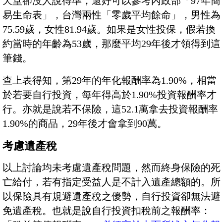
天堂卻沒人說得準，還好可以參考內政部「97年簡
易生命表」，台灣兩性「零歲平均餘命」，男性為
75.59歲，女性81.94歲。如果是女性投保，假若換
約當時的年齡為53歲，那麼平均29年後才領得到這
筆錢。
查上表得知，第29年的年化報酬率為1.90%，相當
於若要自行投資，每年得高於1.90%投資報酬率才
行。亦就是說若不保險，這52.1萬拿去投資報酬率
1.90%的商品，29年後才會拿到90萬。
考慮遺產稅
以上討論均未考慮遺產稅問題，然而終身保險的死
亡給付，若有指定受益人是不計入遺產總額的。所
以保險具有規避遺產稅之優勢，自行投資卻無法避
免遺產稅。也就是說自行投資扣稅前之報酬率：