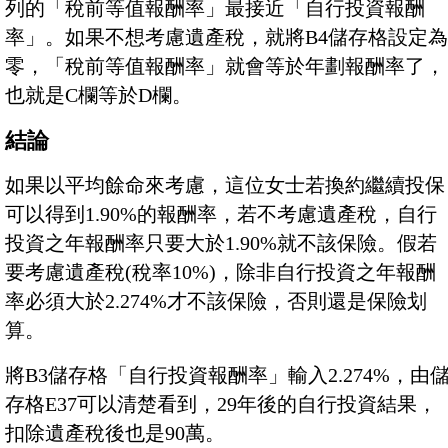
列的「稅前等值報酬率」最接近「自行投資報酬
率」。如果不想考慮遺產稅，就將B4儲存格設定為
零，「稅前等值報酬率」就會等於年劃報酬率了，
也就是C欄等於D欄。
結論
如果以平均餘命來考慮，這位女士若換約繼續投保
可以得到1.90%的報酬率，若不考慮遺產稅，自行
投資之年報酬率只要大於1.90%就不該保險。假若
要考慮遺產稅(稅率10%)，除非自行投資之年報酬
率必須大於2.274%才不該保險，否則還是保險划
算。
將B3儲存格「自行投資報酬率」輸入2.274%，由
存格E37可以清楚看到，29年後的自行投資結果，
扣除遺產稅後也是90萬。