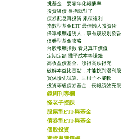
挑基金…要靠年化報酬率
投資級債 長抱就對了
債券配息再投資 累積複利
指數型基金ETF 最佳懶人投資術
保單報酬超誘人，事有蹊蹺別發昏
債券型基金攻略
台股報酬指數 看見真正價值
定期定額 攤平成本等賺錢
高收益債基金、漲得高跌得兇
破解本益比盲點，才能挑到潛利股
買保險先試算、耳根子不能軟
投資等級債券基金，長報績效亮眼
鏡周刊專欄
怪老子授課
股票型ETF與基金
債券型ETF與基金
個股投資
期貨與選擇權