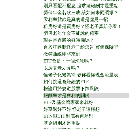
別只看配不配息 追求總報酬才是重點
勞保年金若砍三成 該如何未雨綢繆？
零利率貸款是真的還是虛晃一招
租房好還是買房好？怪老子算給你看！
勞保老年年金不能說的秘密
現在是存股的好時機嗎？
台股狂跌聽怪老子給忠告 買個保險吧
微笑曲線即將來到
ETF會是下一個泡沫嗎？
以房養老划算嗎？
怪老子化繁為簡 教你看懂現金流量表
如何挑選會賺錢的ETF
權證用於規避股票下跌風險
報酬率才是獲利的關鍵
ETF及基金讓專家來就好
好享退好不好 怪老子這樣想
ETN跟ETF到底有何差別
基金組別才是重點