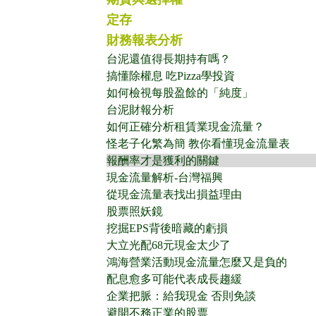
定存
財務報表分析
台泥還值得長期持有嗎？
搞懂除權息 吃Pizza學投資
如何檢視每股盈餘的「純度」
台泥財報分析
如何正確分析租賃業現金流量？
怪老子化繁為簡 教你看懂現金流量表
報酬率才是獲利的關鍵
現金流量解析-台灣福興
從現金流量表找出損益理由
股票照妖鏡
挖掘EPS背後暗藏的虧損
大立光配68元現金太少了
鴻海營業活動現金流量怎麼又是負的
配息愈多可能代表成長趨緩
企業把脈：給我現金 否則免談
避開不務正業的股票