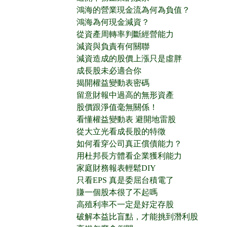
鴻海的營業現金流為何為負值？
鴻海為何現金減資？
從資產周轉率判斷經營能力
減資與負責有何關聯
減資造成的股價上漲只是虛胖
成長股未必適合你
揭開權益變動表密碼
留意財報中過高的無形資產
股價跟淨值毫無關係！
看懂權益變動表 避開地雷股
從大立光看成長股的特徵
如何看穿公司真正償債能力？
用杜邦長方體看企業獲利能力
家庭財務報表輕鬆DIY
只看EPS 真是委屈台積電了
賺一個股本很了不起嗎
高殖利率不一定是好定存股
破解本益比盲點，才能挑到潛利股