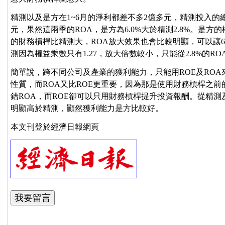
精測以及是方在1~6月的淨利都差不多2億多元，精測投入的總
元，果然這兩季的ROA，是方為6.0%大於精測2.8%。是方的權
的財務槓桿比精測大，ROA放大效果也會比較明顯，可以讓6.0
測因為權益乘數只有1.27，放大倍數較小，只能從2.8%的ROA
簡單說，跨不同公司及產業的獲利能力，只能用ROE及RO
性質，而ROA又比ROE更重要，因為那是使用財務槓桿之
錯ROA，而ROE卻可以只用財務槓桿提升投資報酬。從精測
明顯高於精測，顯然獲利能力是方比較好。
本文刊登於經濟日報網頁