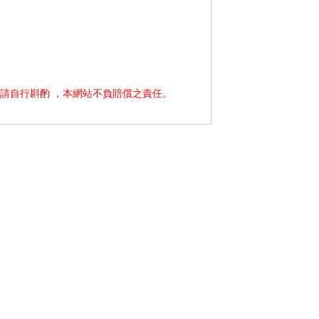
請自行斟酌 ，本網站不負賠償之責任。