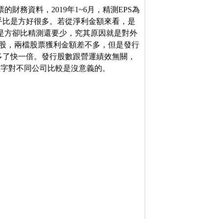
票的財務資料，2019年1~6月，精測EPS為
精測似乎比是方好很多。若從淨利金額來看，是
EPS是方卻比精測還要少，究其原因就是對外
33萬股，兩檔股票獲利金額差不多，但是發行
多了快一倍。發行股數跟營運績效無關，
數字對不同公司比較是沒意義的。