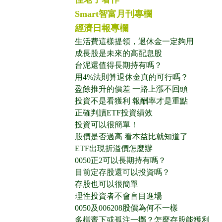
Smart智富月刊專欄
經濟日報專欄
生活費這樣提領，退休金一定夠用
成長股是未來的高配息股
台泥還值得長期持有嗎？
用4%法則算退休金真的可行嗎？
盈餘推升的價差 一路上漲不回頭
投資不是看獲利 報酬率才是重點
正確判讀ETF投資績效
投資可以很簡單！
股價是否過高 看本益比就知道了
ETF出現折溢價怎麼辦
0050正2可以長期持有嗎？
目前定存股還可以投資嗎？
存股也可以很簡單
理性投資者不會盲目進場
0050及006208股價為何不一樣
多檔齊下或孤注一擲？怎麼存股能獲利