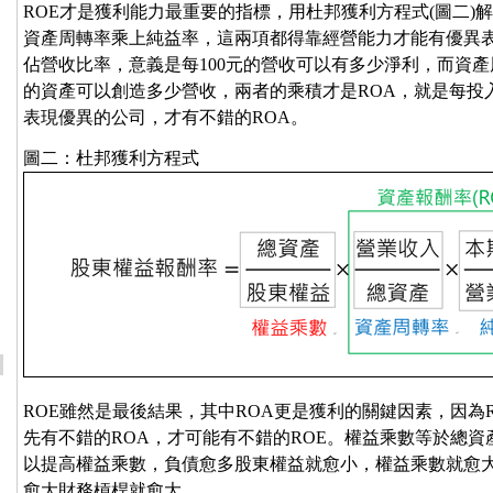
ROE才是獲利能力最重要的指標，用杜邦獲利方程式(圖二)解
資產周轉率乘上純益率，這兩項都得靠經營能力才能有優異
佔營收比率，意義是每100元的營收可以有多少淨利，而資產
的資產可以創造多少營收，兩者的乘積才是ROA，就是每投入
表現優異的公司，才有不錯的ROA。
圖二：杜邦獲利方程式
ROE雖然是最後結果，其中ROA更是獲利的關鍵因素，因為
先有不錯的ROA，才可能有不錯的ROE。權益乘數等於總
以提高權益乘數，負債愈多股東權益就愈小，權益乘數就愈
愈大財務槓桿就愈大。