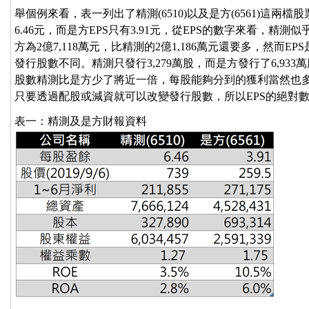
舉個例來看，表一列出了精測(6510)以及是方(6561)這兩檔股
6.46元，而是方EPS只有3.91元，從EPS的數字來看，
方為2億7,118萬元，比精測的2億1,186萬元還要多，然而
發行股數不同。精測只發行3,279萬股，而是方發行了6,9
股數精測比是方少了將近一倍，每股能夠分到的獲利當然也
只要透過配股或減資就可以改變發行股數，所以EPS的絕對
表一：精測及是方財報資料