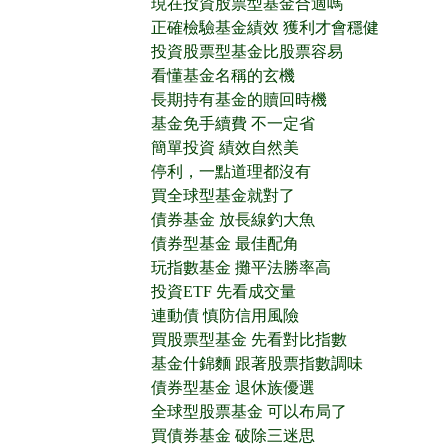
現在投資股票型基金合適嗎
正確檢驗基金績效 獲利才會穩健
投資股票型基金比股票容易
看懂基金名稱的玄機
長期持有基金的贖回時機
基金免手續費 不一定省
簡單投資 績效自然美
停利，一點道理都沒有
買全球型基金就對了
債券基金 放長線釣大魚
債券型基金 最佳配角
玩指數基金 攤平法勝率高
投資ETF 先看成交量
連動債 慎防信用風險
買股票型基金 先看對比指數
基金什錦麵 跟著股票指數調味
債券型基金 退休族優選
全球型股票基金 可以布局了
買債券基金 破除三迷思