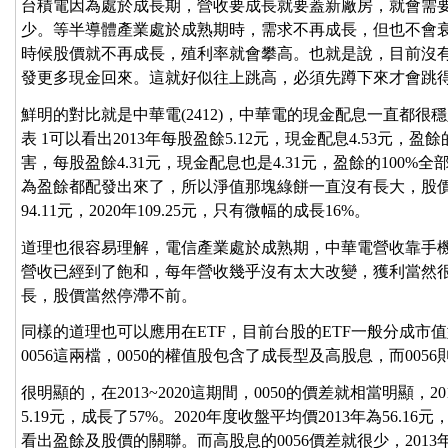
台積電因為處於成長期，營收要成長就要蓋新廠房，就會需
少。等半導體產業處於成熟期時，需求不再成長，但也不會
時候股價就不再成長，殖利率就會攀高。也就是說，目前沒
發更多現金回來。這就好似往上跳高，必須先蹲下來才會跳
鮮明的對比就是中華電(2412)，中華電的現金配息一直都
表 1可以看出2013年每股盈餘5.12元，現金配息4.53元，盈餘
害，每股盈餘4.31元，現金配息也是4.31元，盈餘的100
為盈餘都配發出來了，所以淨值那塊綠餅一直沒有長大，股價
94.11元，2020年109.25元，只有微幅的成長16%。
道理也很容易理解，電信產業處於成熟期，中華電營收靠手
營收已經到了飽和，每年營收幾乎沒有太大改變，獲利當然
長，股價當然停滯不前。
同樣的道理也可以應用在ETF，目前台股的ETF一般分成市值
0056這兩檔，0050的權值股包含了成長型及高股息，而005
很明顯的，在2013~2020這期間，0050的價差就相當明顯，20
5.19元，成長了57%。2020年度收盤平均價2013年為56.16元
看出盈餘及股價的關聯。而高股息的0056價差就很少，2013年每股