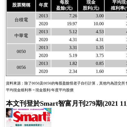
每股
現金
平均現
股票簡稱
年度
盈餘(元)
股利(元)
殖利率(
2013
7.26
3.00
台積電
2020
19.97
10.00
2013
5.12
4.53
中華電
2020
4.31
4.31
2013
3.31
1.35
0050
2020
5.19
3.75
2013
1.82
0.85
0056
2020
2.34
1.60
資料來源：除了0050及0056的每股盈餘怪老子自行計算，其他均為證交所
平均現金殖利率 = 現金股利/年度平均股價
本文刊登於Smart智富月刊279期(2021 11