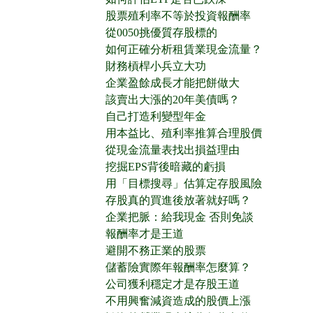
股票殖利率不等於投資報酬率
從0050挑優質存股標的
如何正確分析租賃業現金流量？
財務槓桿小兵立大功
企業盈餘成長才能把餅做大
該賣出大漲的20年美債嗎？
自己打造利變型年金
用本益比、殖利率推算合理股價
從現金流量表找出損益理由
挖掘EPS背後暗藏的虧損
用「目標搜尋」估算定存股風險
存股真的買進後放著就好嗎？
企業把脈：給我現金 否則免談
報酬率才是王道
避開不務正業的股票
儲蓄險實際年報酬率怎麼算？
公司獲利穩定才是存股王道
不用興奮減資造成的股價上漲