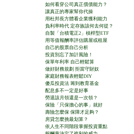
如何看穿公司真正償債能力？
讓真正的專家幫你代操
用杜邦長方體看企業獲利能力
負利率時代 定存族該何去何從？
自製「台積電正2」槓桿型ETF
用等值報酬率評估購屋或租屋
自己的股票自己分析
投資別忘了加計風險！
保單年利率 自己輕鬆算
做好財務規劃 拒當守財奴
家庭財務報表輕鬆DIY
傻瓜投資法 籌到教育基金
配息多不一定是好事
勞退該月領還是一次領？
保險「只保擔心的事」就好
壽險怎麼保 保障才足夠？
房貸怎麼挑最划算？
依人生不同階段掌握投資重點
報酬率決定了複利的威力