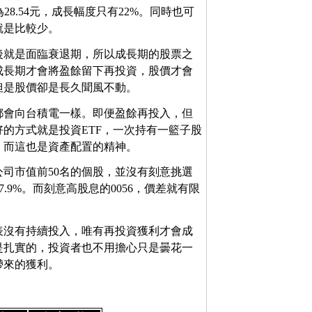
年為28.54元，成長幅度只有22%。同時也可
就是比較少。
後就是面臨衰退期，所以成長期的股票之
成長期才會將盈餘留下再投資，股價才會
但是股價卻是長久聞風不動。
都會向台積電一樣。即便盈餘再投入，但
的方式就是投資ETF，一次持有一籃子股
，而這也是資產配置的精神。
上市公司市值前50名的個股，並沒有刻意挑選
.9%。而刻意高股息的0056，價差就有限
表沒有持續投入，唯有再投資獲利才會成
是扎實的，投資者也不用擔心只是曇花一
帶來的獲利。