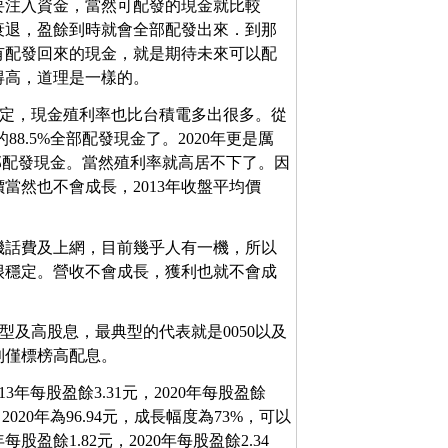
要注入資金，當然可配發的現金就比較
衰退，盈餘到時就會全部配發出來．到那
有配發回來的現金，就是期待未來可以配
得高，道理是一樣的。
很穩定，現金殖利率也比台積電多出很多。從
的88.5%全部配發現金了。2020年更是厲
%全部配發現金。當然殖利率就高居不下了。因
當然也不會成長，2013年收盤平均價
機話費及上網，目前幾乎人有一機，所以
很穩定。營收不會成長，獲利也就不會成
型及高股息，最典型的代表就是0050以及
6則僅標榜高配息。
13年每股盈餘3.31元，2020年每股盈餘
，2020年為96.94元，成長幅度為73%，可以
盈餘1.82元，2020年每股盈餘2.34