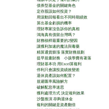
債券型基金的關鍵角色
定存股該如何投資？
用滾動回報看出不同時期績效
算出基金虧損的機率
理財專家沒告訴你的真相
鴻海真有債留台灣嗎？
財務槓桿最重要的2變因
讓獲利加速的魔法與毒藥
精算通貨膨漲 落實財務規劃
提早規畫財務 小孩學費有著落
理財基本功 用Excel算複利
停利只會讓投資績效變差
退休資產該如何配置？
規避匯率風險解方
破解配息率迷思
獲利處理方式 決定複利效果
沙盤推演 存夠退休金
複利的關鍵是資產翻倍