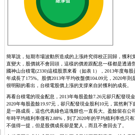
簡單說，短期市場波動所造成的上漲終究得校正回歸，獲利支
直變大，股價就不會回頭，這樣的價差跟配息一樣都是透過
國神山台積電(2330)這檔股票來看（如表 1），2013年度每股盈餘
年成長了175%。股價2013年平均收盤價104.09元，2020年則
很明顯的看出，台積電股價上漲的支撐來自於獲利的成長。
再看台積電的現金配息，2013年每股盈餘7.26元卻只配發現
2020年每股盈餘19.97元，卻只配發現金股利10元，當然剩
是一路成長，這也代表綠色這塊餅也一直長大。盈餘留在公司
年時平均殖利率僅有2.88%，到了2020年的平均殖利率也只
不值得一提，但是股價成長卻是驚人，而且不會回去了。