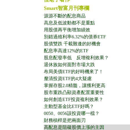
Smart智富月刊專欄
源源不斷的配息商品
高息及低波動都不是重點
用股債再平衡增加績效
別錯過殖利率6.32%的債券ETF
股債雙跌 千載難逢的好機會
配息率高達12%的ETF
股息配發率低 反增複利效果？
退休族如何面對市場大跌
布局美債ETF的好時機來了！
釐清投資ETF的4大疑慮
掌握存股2.0精髓，讓獲利更高
股市重跌凸顯資產配置重要性
如何創造ETF投資複利效果？
主動型基金比ETF好嗎？
0050、0056該投資哪一檔？
財務槓桿是把兩面刃
高配息是阻礙股價上漲的主因