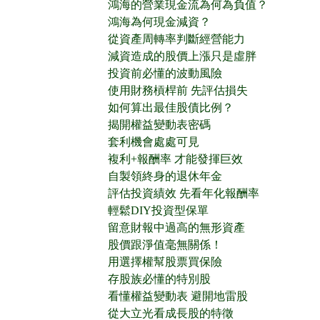
鴻海的營業現金流為何為負值？
鴻海為何現金減資？
從資產周轉率判斷經營能力
減資造成的股價上漲只是虛胖
投資前必懂的波動風險
使用財務槓桿前 先評估損失
如何算出最佳股債比例？
揭開權益變動表密碼
套利機會處處可見
複利+報酬率 才能發揮巨效
自製領終身的退休年金
評估投資績效 先看年化報酬率
輕鬆DIY投資型保單
留意財報中過高的無形資產
股價跟淨值毫無關係！
用選擇權幫股票買保險
存股族必懂的特別股
看懂權益變動表 避開地雷股
從大立光看成長股的特徵