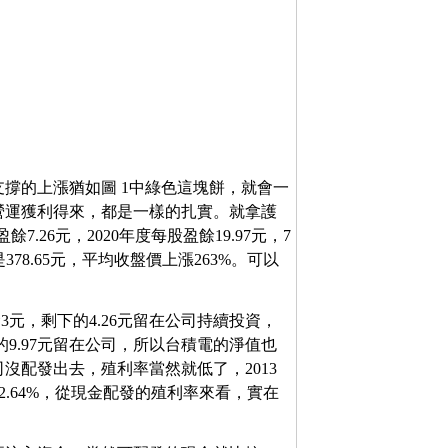
撐的上漲猶如圖 1中綠色這塊餅，就會一
營運獲利得來，都是一樣的扎實。就拿護
7.26元，2020年度每股盈餘19.97元，7
是378.65元，平均收盤價上漲263%。可以
金3元，剩下的4.26元留在公司持續投資，
下的9.97元留在公司，所以台積電的淨值也
沒配發出去，殖利率當然就低了，2013
有2.64%，從現金配發的殖利率來看，實在