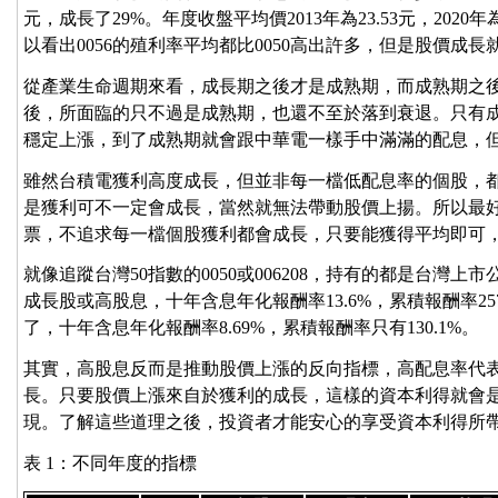
元，成長了29%。年度收盤平均價2013年為23.53元，2020
以看出0056的殖利率平均都比0050高出許多，但是股價成長
從產業生命週期來看，成長期之後才是成熟期，而成熟期之
後，所面臨的只不過是成熟期，也還不至於落到衰退。只有
穩定上漲，到了成熟期就會跟中華電一樣手中滿滿的配息，
雖然台積電獲利高度成長，但並非每一檔低配息率的個股，
是獲利可不一定會成長，當然就無法帶動股價上揚。所以最好
票，不追求每一檔個股獲利都會成長，只要能獲得平均即可
就像追蹤台灣50指數的0050或006208，持有的都是台灣
成長股或高股息，十年含息年化報酬率13.6%，累積報酬率257
了，十年含息年化報酬率8.69%，累積報酬率只有130.1%。
其實，高股息反而是推動股價上漲的反向指標，高配息率代
長。只要股價上漲來自於獲利的成長，這樣的資本利得就會
現。了解這些道理之後，投資者才能安心的享受資本利得所
表 1：不同年度的指標