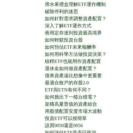
用水果禮盒理解ETF運作機制
破除停利的迷思
如何針對需求調整資產配置？
深入了解ETF運作方式
善用定存達到投資最高境界
如何輕鬆投資台股
如何預估ETF未來報酬率
如何用科學方法做投資決策？
槓桿ETF也能用作資產配置
退休金如何做資產配置？
債券資產遠比想像中更重要
最適合散戶的存股2.0
ETF與ETN有何不同？
如何挑出下一檔台積電？
架構高夏普值的資產組合
用股債配置安度市場大波動
投資ETF可以很簡單
該買0050還是0056
如何評估ETF是否已跌深