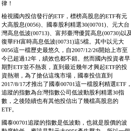
律！
檢視國內投信發行的ETF，標榜高股息的ETF有元
大高股息(0056)、國泰股利精選30(00701)、元大台
灣高息低波(00713)、富邦臺灣優質高息(00730)以
復華FH富時高息低波(00731)這5檔。其中以元大
0056這一檔歷史最悠久，自2007/12/26開始上市至
今已超過12年，績效也都不錯。然而國內投資者早
期對ETF並不熱衷，直到最近幾年才興起ETF的投
資熱潮，為了搶佔這塊市場，國泰投信直到
2017/8/17才推出了國泰00701這一檔股利精選ETF
追蹤的指數為台灣指數公司低波動股利精選30指
數，之後陸續也有其他投信出了幾檔高股息的
ETF。
國泰00701追蹤的指數是低波動，也就是股價的波