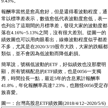
9.43%。
報酬率當然是愈高愈好，但是還得看波動程度，通
常以標準差表示，數值愈低代表波動度愈低，表一
也列出了這期間的月標準差，發現大家的波動度都
落在4.16%~5.13%之間，沒有很大差別。從圖一的
績效圖也可以用肉眼看出，線條波動程度似乎都差
不多，尤其是在2020/3/19股市大跌，大家的跌幅都
類似，並不會因為低波動而降低虧損。
簡單說，號稱低波動的ETF，好似績效也沒那麼明
顯，所有號稱配息的ETF績效，也是0056一支獨
秀，時間拉長一點，最近5年的含息累計報酬率
41.8%，年化報酬率高達7.23%，也難怪0056受定
族喜愛。
圖一：台灣高股息ETF績效圖(2018/4/12~2020/5/6)