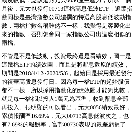
動度較低，應該是對元大0056產生壓力，所以一個
月後，元大也發行00713這檔高息低波ETF，追蹤
數同樣是臺灣指數公司編撰的特選高股息低波動指
數，兩檔指數名稱雖然不一樣，我覺得是客製化出
來的指數，否則怎會同一家指數公司出這麼相似的
兩檔。
不管是不是低波動，投資最終還是看績效，圖一是
這幾檔ETF的績效圖，而且是將配息還原的績效，
期間是2018/4/12~2020/5/6，起始日是採用最近發
的復華高股息發行日。因為每一檔ETF的起始股價
都不一樣，所以採用指數化的績效圖才能夠比較，
就是每一檔都以投入1萬元為基準，收到配息全部
再投入。很明顯的可以看出，元大0056績效最好，
累積報酬率16.69%，元大00713高息低波次之，也
有7.69%的報酬率，富邦00730表現的最差虧損了