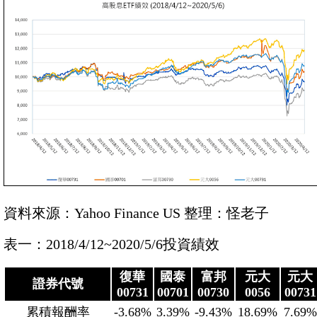
資料來源：Yahoo Finance US 整理：怪老子
表一：2018/4/12~2020/5/6投資績效
復華
國泰
富邦
元大
元大
證券代號
00731
00701
00730
0056
00731
累積報酬率
-3.68%
3.39%
-9.43%
18.69%
7.69%