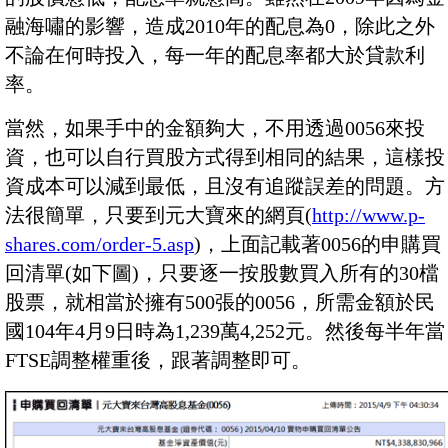
融海嘯的影響，造成2010年的配息為0，除此之外
不論在何時投入，每一年的配息率都大於貸款利
率。
當然，如果手中的金額夠大，不用透過0056來投
資，也可以自行買股方式得到相同的結果，這樣投
資成本可以減到最低，且沒有追蹤誤差的問題。方
法很簡單，只要到元大寶來的網頁(
http://www.p-
shares.com/order-5.asp
)，上面記載著0056的申購買
回清單(如下圖)，只要逐一按股數買入所有的30檔
股票，就相當於擁有500張的0056，所需金額於民
國104年4月9日時為1,239萬4,252元。然後每半年當
FTSE調整權重後，跟著調整即可。