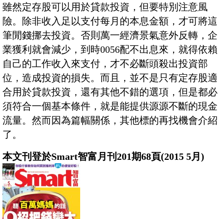
雖然定存股可以用於貸款投資，但要特別注意風
險。除非收入足以支付每月的本息金額，才可將這
筆閒錢挪去投資。否則萬一經濟景氣意外反轉，企
業獲利就會減少，到時0056配不出息來，就得依賴
自己的工作收入來支付，才不必斷頭殺出投資部
位，造成投資的損失。而且，並不是只有定存股適
合用於貸款投資，還有其他不錯的選項，但是都必
須符合一個基本條件，就是能提供源源不斷的現金
流量。然而因為篇幅關係，其他標的再找機會介紹
了。
本文刊登於Smart智富月刊201期68頁(2015 5月)