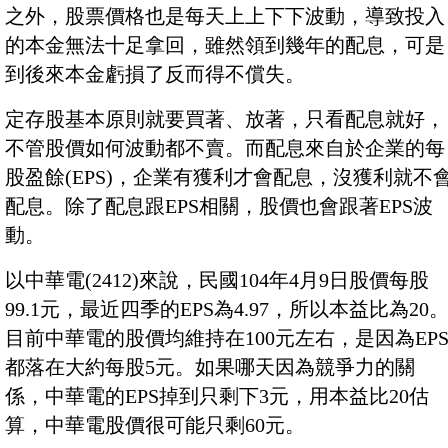
之外，股票價格也是每天上上下下波動，導致投入
的本金無法十足拿回，雖然領到幾年的配息，可是
到後來本金虧損了反而得不償失。
定存股基本原則就要買著、放著，只看配息就好，
不管股價如何波動都不賣。而配息來自於企業的每
股盈餘(EPS)，企業有獲利才會配息，沒獲利就不
配息。除了配息跟EPS相關，股價也會跟著EPS波
動。
以中華電(2412)來說，民國104年4月9日股價每股
99.1元，最近四季的EPS為4.97，所以本益比為20
目前中華電的股價均維持在100元左右，是因為EP
都落在大約每股5元。如果哪天因為競爭力的關
係，中華電的EPS掉到只剩下3元，用本益比20估
算，中華電股價很可能只剩60元。