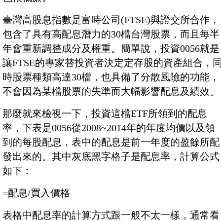
臺灣高股息指數是富時公司(FTSE)與證交所合作，
包含了具有高配息潛力的30檔台灣股票，而且每半
年會重新調整成分及權重。簡單說，投資0056就是
讓FTSE的專家替投資者決定定存股的資產組合，
時股票種類高達30檔，也具備了分散風險的功能，
不會因為某檔股票的失準而大幅影響配息及績效。
那麼就來檢視一下，投資這檔ETF所領到的配息
率，下表是0056從2008~2014年的年度均價以及領
到的每股配息，表中的配息是前一年度的盈餘所配
發出來的。其中灰底黑字格子是配息率，計算公式
如下：
=配息/買入價格
表格中配息率的計算方式跟一般不太一樣，通常看