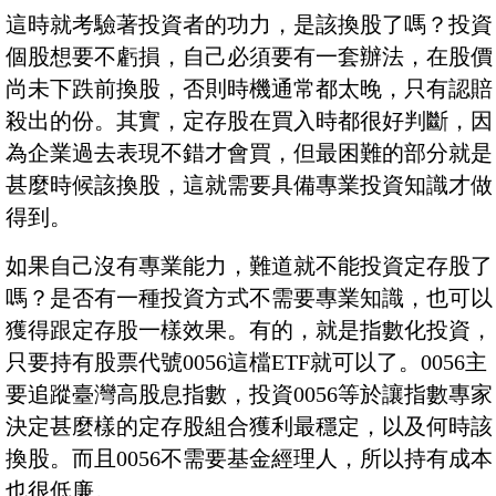
這時就考驗著投資者的功力，是該換股了嗎？投資
個股想要不虧損，自己必須要有一套辦法，在股價
尚未下跌前換股，否則時機通常都太晚，只有認賠
殺出的份。其實，定存股在買入時都很好判斷，因
為企業過去表現不錯才會買，但最困難的部分就是
甚麼時候該換股，這就需要具備專業投資知識才做
得到。
如果自己沒有專業能力，難道就不能投資定存股了
嗎？是否有一種投資方式不需要專業知識，也可以
獲得跟定存股一樣效果。有的，就是指數化投資，
只要持有股票代號0056這檔ETF就可以了。0056主
要追蹤臺灣高股息指數，投資0056等於讓指數專家
決定甚麼樣的定存股組合獲利最穩定，以及何時該
換股。而且0056不需要基金經理人，所以持有成本
也很低廉。