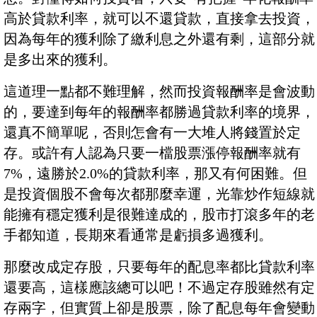
高於貸款利率，就可以不還貸款，直接拿去投資，
因為每年的獲利除了繳利息之外還有剩，這部分就
是多出來的獲利。
這道理一點都不難理解，然而投資報酬率是會波動
的，要達到每年的報酬率都勝過貸款利率的境界，
還真不簡單呢，否則怎會有一大堆人將錢置於定
存。或許有人認為只要一檔股票漲停報酬率就有
7%，遠勝於2.0%的貸款利率，那又有何困難。但
是投資個股不會每次都那麼幸運，光靠炒作短線就
能擁有穩定獲利是很難達成的，股市打滾多年的老
手都知道，長期來看通常是虧損多過獲利。
那麼改成定存股，只要每年的配息率都比貸款利率
還要高，這樣應該總可以吧！不過定存股雖然有定
存兩字，但實質上卻是股票，除了配息每年會變動