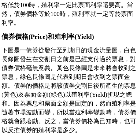
格低於100時，殖利率一定比票面利率還要高。當
然，債券價格等於100時，殖利率就一定等於票面
利率。
債券價格(Price)和殖利率(Yield)
下圖是一債券從發行至到期日的現金流量圖，白色
長條圖發生在交割日之前是已經支付過的票息，對
債券價格毫無意義。黃色長條圖是未來將會收到之
票息，綠色長條圖是代表到期日會收到之票面金
額。債券的價格是將該債券交割日後所產生的票息
(黃色)及票面金額(綠色)以殖利率(Yield)折現之總
和。因為票息和票面金額是固定的，然而殖利率是
隨著市場波動而變，所以當殖利率變動時，債券價
格就會跟著動。反之，當債券價格為已知時，也可
以反推債券的殖利率是多少。