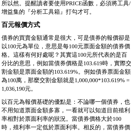
所以然。提醒讀者要使用PRICE函數，必須將工具/
增益集的『分析工具箱』打勾才可。
百元報價方式
債券的買賣金額通常是很大，可是債券的報價卻是
以100元為單位，意思是每100元票面金額的債券價
格。這樣有何好處呢？其實這100元所代表的是百
分比的意思，例如當債券價格是103.619時，實際
割金額是票面金額的103.619%。例如債券票面金額
為100萬，那麼交割金額就是1,000,000*103.619% =
1,036,190元。
以百元為報價基礎的優點是：不論哪一個債券，也
不用知道票面金額多寡，一看就可以知道目前殖利
率相對於票面利率的狀況。當債券價格大於100
時，殖利率一定低於票面利率。相反的，當債券價