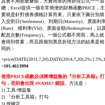
其實不用那麼麻煩，大費周章的用折現公式一一加
總，Excel提供一個非常簡便的財務函數PRICE，主
要就是針對債券價格計算而來。只要依下圖分別填
入交割日(Settlement)、到期日(Maturity)、票面利
(Rate)、殖利率(Yld)、票面金額(Redemption)，以
配息次數(Frequency)。一個公式都不用寫，馬上就
會得到答案，而且跟個別票息折現方法的結果是相
同的：
=price(DATE(2011,7,20),DATE(2014,7,20),2%,1.5%,1
=
101.4613994
使用PRICE函數必須將增益集的『分析工具箱』打
勾，否則會出現 #NAME? 錯誤
。方法是：
1) 工具/增益集
2) 『分析工具箱』打勾
3) 按確定