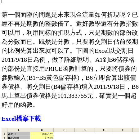
第一個面臨的問題是未來現金流量如何折現呢？已
經不再是期數的整數倍了。還好數學還有分數指數
可以用，利用同樣的折現方式，只是期數的部份改
為分數而已。既然是分數，只要將交割日佔前後期
的比例先算出來就可以了。下圖的Excel以交割日
2011/9/18日為例，做了詳細說明。A1到B6儲存格
的部份是直接用PRICE函數計算的，只要將債券的
參數輸入(B1~B5黃色儲存格)，B6立即會算出該債
券價格。將交割日(B4儲存格)填入2011/9/18日，B6
馬上算出債券價格是101.383755元，確實是一個超
好用的函數。
Excel檔案下載