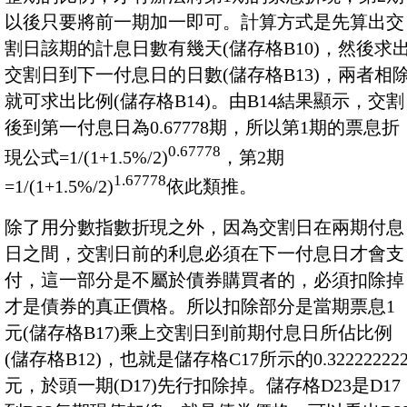
以後只要將前一期加一即可。計算方式是先算出交
割日該期的計息日數有幾天(儲存格B10)，然後求
交割日到下一付息日的日數(儲存格B13)，兩者相
就可求出比例(儲存格B14)。由B14結果顯示，交割
後到第一付息日為0.67778期，所以第1期的票息折
0.67778
現公式=1/(1+1.5%/2)
，第2期
1.67778
=1/(1+1.5%/2)
依此類推。
除了用分數指數折現之外，因為交割日在兩期付息
日之間，交割日前的利息必須在下一付息日才會支
付，這一部分是不屬於債券購買者的，必須扣除掉
才是債券的真正價格。所以扣除部分是當期票息1
元(儲存格B17)乘上交割日到前期付息日所佔比例
(儲存格B12)，也就是儲存格C17所示的0.32222222
元，於頭一期(D17)先行扣除掉。儲存格D23是D17