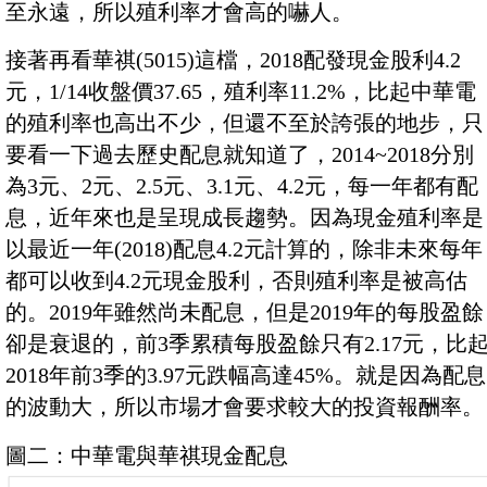
至永遠，所以殖利率才會高的嚇人。
接著再看華祺(5015)這檔，2018配發現金股利4.2
元，1/14收盤價37.65，殖利率11.2%，比起中華電
的殖利率也高出不少，但還不至於誇張的地步，只
要看一下過去歷史配息就知道了，2014~2018分別
為3元、2元、2.5元、3.1元、4.2元，每一年都有配
息，近年來也是呈現成長趨勢。因為現金殖利率是
以最近一年(2018)配息4.2元計算的，除非未來每年
都可以收到4.2元現金股利，否則殖利率是被高估
的。2019年雖然尚未配息，但是2019年的每股盈餘
卻是衰退的，前3季累積每股盈餘只有2.17元，比
2018年前3季的3.97元跌幅高達45%。就是因為配息
的波動大，所以市場才會要求較大的投資報酬率。
圖二：中華電與華祺現金配息