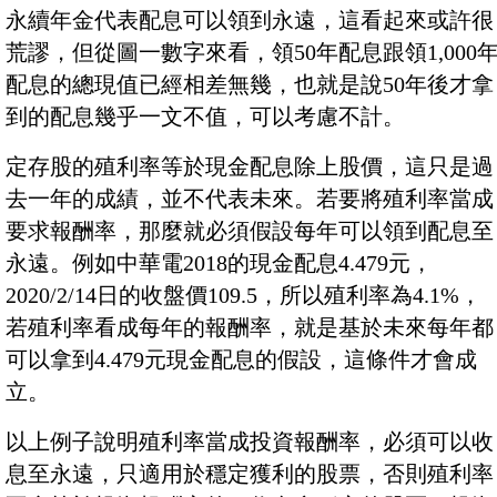
永續年金代表配息可以領到永遠，這看起來或許很
荒謬，但從圖一數字來看，領50年配息跟領1,000
配息的總現值已經相差無幾，也就是說50年後才拿
到的配息幾乎一文不值，可以考慮不計。
定存股的殖利率等於現金配息除上股價，這只是過
去一年的成績，並不代表未來。若要將殖利率當成
要求報酬率，那麼就必須假設每年可以領到配息至
永遠。例如中華電2018的現金配息4.479元，
2020/2/14日的收盤價109.5，所以殖利率為4.1%，
若殖利率看成每年的報酬率，就是基於未來每年都
可以拿到4.479元現金配息的假設，這條件才會成
立。
以上例子說明殖利率當成投資報酬率，必須可以收
息至永遠，只適用於穩定獲利的股票，否則殖利率