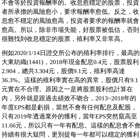
不會等於投資報酬率的。收息愈穩定的股票，投資
者所承擔的風險愈小，要求報酬率愈低。反之，收
息愈不穩定的風險愈高，投資者要求的報酬率就會
愈高。所以，除非市場失能，好股票被低估，否則
很難找到收息穩定的股票，殖利率又非常高。
例如2020/1/14日證交所公布的殖利率排行，最高的
大東紡織(1441)，2018年現金配息0.4元，股票股利
2.904，總共3.304元，股價9.1元，殖利率高達
36.3%。這樣的殖利率實在高的異常，股價只有9.1
元實在不合理。原因之一是將股票股利也計算在
內，另外就是跟過去績效不吻合，2013~2018年的
年度EPS都是虧損，當然不會有任何配息及配股，
只有2019年透過業外的獲利，當年EPS突然竄高至
11.66元，所以只有一年有配息。這樣的配息會不
持續有很大疑問，更別提每一年都可以穩定的獲利