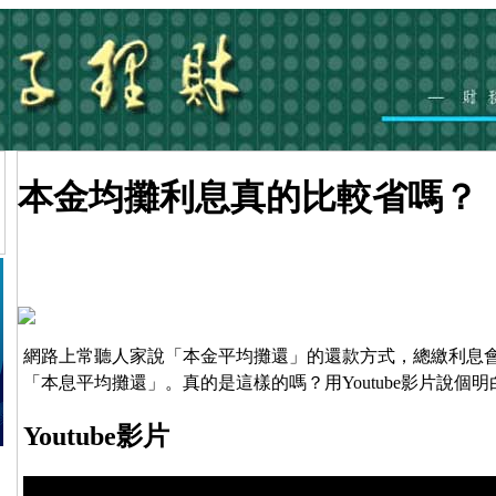
本金均攤利息真的比較省嗎？
網路上常聽人家說「本金平均攤還」的還款方式，總繳利息
「本息平均攤還」。真的是這樣的嗎？用Youtube影片說個明
Youtube影片