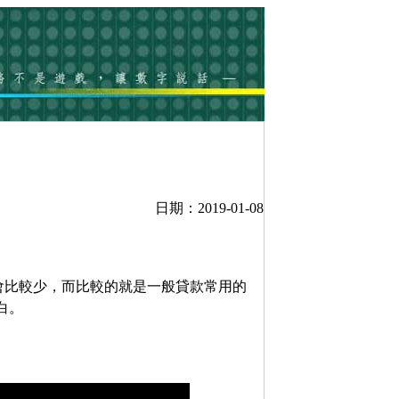
日期：2019-01-08
會比較少，而比較的就是一般貸款常用的
白。