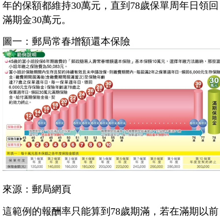
年的保額都維持30萬元，直到78歲保單周年日領回
滿期金30萬元。
圖一：郵局常春增額還本保險
來源：郵局網頁
這範例的報酬率只能算到78歲期滿，若在滿期以前