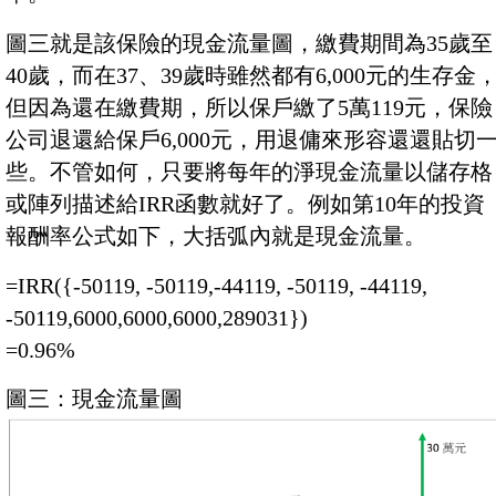
圖三就是該保險的現金流量圖，繳費期間為35歲至
40歲，而在37、39歲時雖然都有6,000元的生存金
但因為還在繳費期，所以保戶繳了5萬119元，保險
公司退還給保戶6,000元，用退傭來形容還還貼切
些。不管如何，只要將每年的淨現金流量以儲存格
或陣列描述給IRR函數就好了。例如第10年的投資
報酬率公式如下，大括弧內就是現金流量。
=IRR({-50119, -50119,-44119, -50119, -44119,
-50119,6000,6000,6000,289031})
=0.96%
圖三：現金流量圖