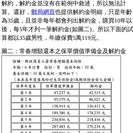
解約，解約金並沒有在範例中敘述，所以無法計
算。還好，
郵局網頁
也提供解約金明細，只是年齡
為35歲，且並非每年都會列出解約金，購買10年以
後，每5年才列一筆解約金(如圖二)。所以下面的
算都以35歲男性，年繳保費5萬119元。
圖二：常春增額還本之保單價值準備金及解約金