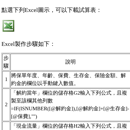
點選下列Excel圖示，可以下載試算表：
Excel製作步驟如下：
步
說明
驟
將保單年度、年齡、保費、生存金、保險金額、解
1
約金的欄位以手動鍵入數值。
「解約當年」欄位的儲存格G2輸入下列公式，且複
製至該欄其他列數
2
=IF(ISNUMBER([@解約金]),[@解約金]+[@生存金]-
[@保費],"")
「現金流量」欄位的儲存格H2輸入下列公式，且複