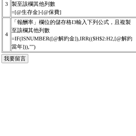
3
製至該欄其他列數
=[@生存金]-[@保費]
「報酬率」欄位的儲存格I3輸入下列公式，且複製
至該欄其他列數
4
=IF(ISNUMBER([@解約金]),IRR(($H$2:H2,[@解約
當年])),"")