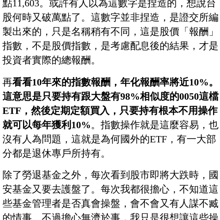
點11,603。或許有人以為這數字是捏造的，想說台
股何時又破萬點了。這數字並非捏造，是證交所編
製出來的，只是名稱稍有不同，這是股價「報酬」
指數，不是股價指數，是考慮配息後的結果，才是
投資者實際的總報酬。
再
看看10年來的指數報酬，年化報酬率將近10%。
這意思是只要持有跟大盤有98%相似度的0050這檔
ETF，然後定期定額買入，只要持有根本不用操作
就可以每年獲利10%
。指數操作就是這麼容易，也
沒有人為問題，這就是為何國外的ETF，有一大部
分都是退休專戶所持有。
除了勞退基金之外，每次看到股市即將大跌時，國
安基金又要去護盤了。每次我都很擔心，不知道這
些基金管理者是否真會操盤，會不會又有人謀不臧
的情事。不過擔心無濟於事，我只是很想讓這些操