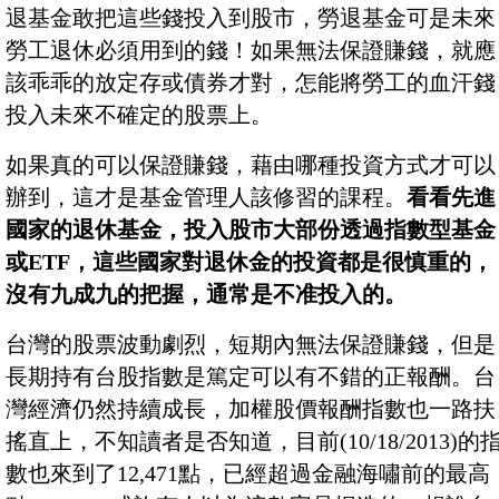
退基金敢把這些錢投入到股市，勞退基金可是未來
勞工退休必須用到的錢！如果無法保證賺錢，就應
該乖乖的放定存或債券才對，怎能將勞工的血汗錢
投入未來不確定的股票上。
如果真的可以保證賺錢，藉由哪種投資方式才可以
辦到，這才是基金管理人該修習的課程。
看看先進
國家的退休基金，投入股市大部份透過指數型基金
或ETF，這些國家對退休金的投資都是很慎重的，
沒有九成九的把握，通常是不准投入的。
台灣的股票波動劇烈，短期內無法保證賺錢，但是
長期持有台股指數是篤定可以有不錯的正報酬。台
灣經濟仍然持續成長，加權股價報酬指數也一路扶
搖直上，不知讀者是否知道，目前(10/18/2013)的
數也來到了12,471點，已經超過金融海嘯前的最高