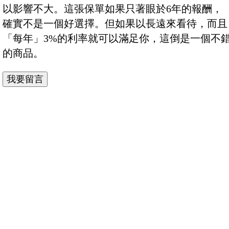
以影響不大。這張保單如果只著眼於6年的報酬，
確實不是一個好選擇。但如果以長遠來看待，而且
「每年」3%的利率就可以滿足你，這倒是一個不
的商品。