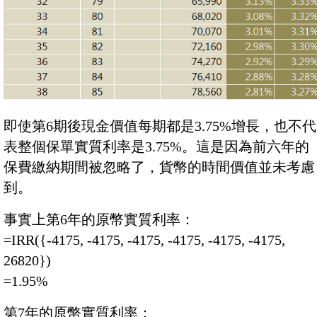
即使第6期後現金價值每期都是3.75%增長，也不代
表整個保單實質利率是3.75%。這是因為前六年的
保費繳納期間被忽略了，貨幣的時間價值並未考慮
到。
事實上第6年的原幣實質利率：
=IRR({-4175, -4175, -4175, -4175, -4175, -4175,
26820})
=1.95%
第7年的原幣實質利率：