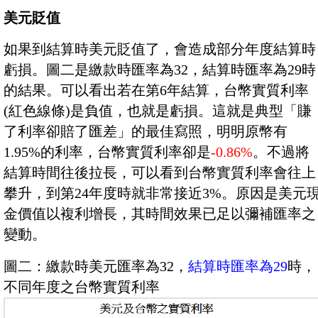
美元貶值
如果到結算時美元貶值了，會造成部分年度結算時
虧損。圖二是繳款時匯率為32，結算時匯率為29時
的結果。可以看出若在第6年結算，台幣實質利率
(紅色線條)是負值，也就是虧損。這就是典型「賺
了利率卻賠了匯差」的最佳寫照，明明原幣有
1.95%的利率，台幣實質利率卻是
-0.86%
。不過將
結算時間往後拉長，可以看到台幣實質利率會往上
攀升，到第24年度時就非常接近3%。原因是美元
金價值以複利增長，其時間效果已足以彌補匯率之
變動。
圖二：繳款時美元匯率為32，
結算時匯率為29
時，
不同年度之台幣實質利率