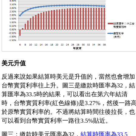
美元升值
反過來說如果結算時美元是升值的，當然也會增加
台幣實質利率往上升。圖三是繳款時匯率為32，結
算匯率為33.5時的結果，可以看出在第六年結清
時，台幣實質利率(紅色線條)是3.27%，然後一路
於原幣實質利率的。不過將結算時間往後拉長，也
可以看到台幣實質利率一路往3.5%貼近。
圖三：繳款時美元匯率為32，
結算時匯率為33.5