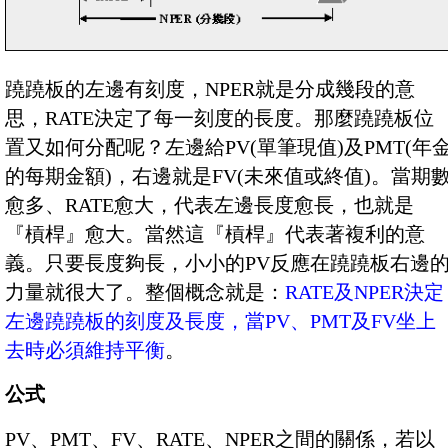
蹺蹺板的左邊有刻度，NPER就是分成幾段的意
思，RATE決定了每一刻度的長度。那麼蹺蹺板位
置又如何分配呢？左邊給PV(單筆現值)及PMT(年
的每期金額)，右邊就是FV(未來值或終值)。當期
愈多、RATE愈大，代表左邊長度愈長，也就是
『槓桿』愈大。當然這『槓桿』代表著複利的意
義。只要長度夠長，小小的PV反應在蹺蹺板右邊
力量就很大了。整個概念就是：
RATE及NPER決定
左邊蹺蹺板的刻度及長度，當PV、PMT及FV坐上
去時必須維持平衡
。
公式
PV、PMT、FV、RATE、NPER之間的關係，若以