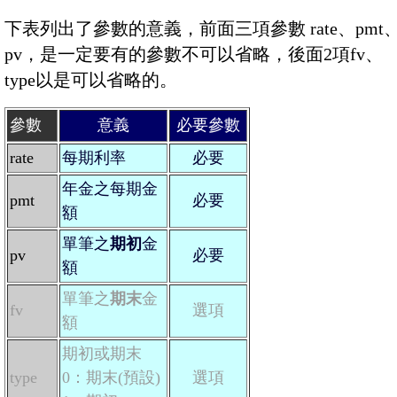
下表列出了參數的意義，前面三項參數 rate、pmt
pv，是一定要有的參數不可以省略，後面2項fv、
type以是可以省略的。
參數
意義
必要參數
rate
每期利率
必要
年金之每期金
pmt
必要
額
單筆之
期初
金
pv
必要
額
單筆之
期末
金
fv
選項
額
期初或期末
type
0：期末(預設)
選項