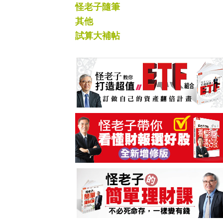
怪老子隨筆
其他
試算大補帖