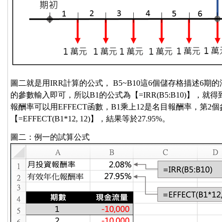
圖二就是用IRR計算的公式， B5~B10這6個儲存格描述6
的參數輸入即可，所以B1的公式為【=IRR(B5:B10)】，就
報酬率可以用EFFECT函數，B1乘上12是名目報酬率，第2
【=EFFECT(B1*12, 12)】，結果等於27.95%。
圖二：例一的試算公式