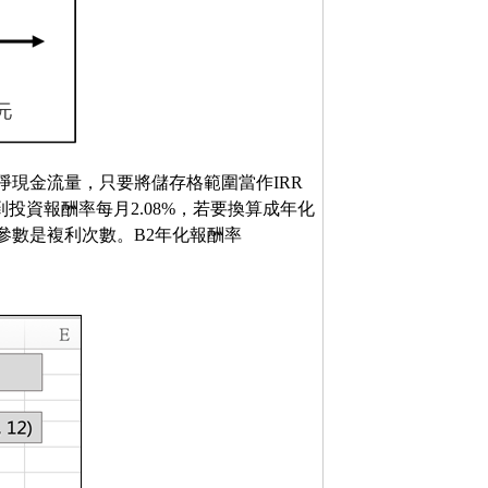
期的淨現金流量，只要將儲存格範圍當作IRR
得到投資報酬率每月2.08%，若要換算成年化
個參數是複利次數。B2年化報酬率