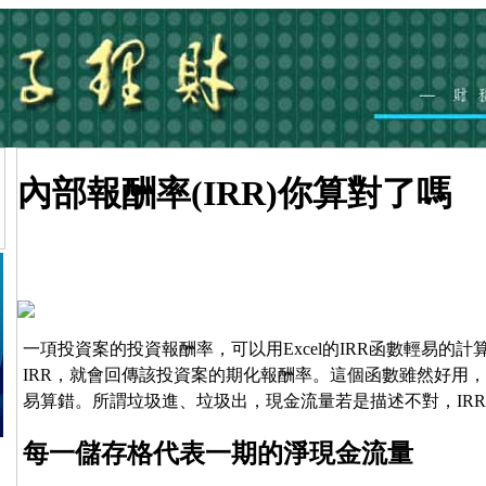
內部報酬率(IRR)你算對了嗎
一項投資案的投資報酬率，可以用Excel的IRR函數輕易的
IRR，就會回傳該投資案的期化報酬率。這個函數雖然好用
易算錯。所謂垃圾進、垃圾出，現金流量若是描述不對，IR
每一儲存格代表一期的淨現金流量