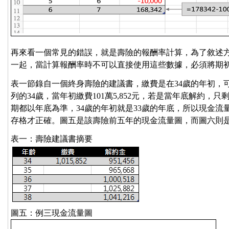
再來看一個常見的錯誤，就是壽險的報酬率計算，為了敘述
一起，當計算報酬率時不可以直接使用這些數據，必須將期
表一節錄自一個終身壽險的建議書，繳費是在34歲的年初，
列的34歲，當年初繳費101萬5,852元，若是當年底解約，只剩
期都以年底為準，34歲的年初就是33歲的年底，所以現金
存格才正確。圖五是該壽險前五年的現金流量圖，而圖六則
表一：壽險建議書摘要
圖五：例三現金流量圖