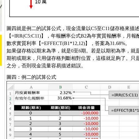
圖四就是例二的試算公式，現金流量以C5至C11儲存格來描
【=IRR(C5:C11)】，年報酬率公式B2為年實質報酬率，月
數求實質利率【=EFFECT(B1*12,12)】，答案為31.68%。
如果儲存格以期末為準，就是0至6期。若是以期初為準，就是
期初或期末，只用儲存格判斷相對位置，這樣就足夠了。只
之分，否則現金流量容易描述錯誤。
圖四：例二的試算公式