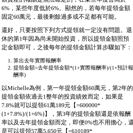
6%，某些年度低於6%。顯然的，若每年提領金額
固定60萬元，最後剩餘過多或不足都有可能。
還好，只要按照下列方式提領就一定沒有問題。退
休的第1年因為尚未開始投資，所以提領金額照預
定金額即可，之後每年的提領金額計算步驟如下：
算出去年實際報酬率
提領金額=去年提領金額*(1+實際報酬率)/(1+預計
酬率)
以Michelle為例，第一年提領金額60萬元，第2年的
提領金額依過去1整年的投資績效而定，如果是
7.8%就可以提領61萬189元【=600000*
(1+7.8%)/(1+6%)】，第3年的提領金額還是依報酬
率以及去年提領金額而定，即便0%也不用擔心，
是可以提領57萬5,650元【=610189*