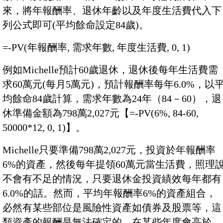
來，將年報酬率、退休年齡以及年度生活費代入下
列公式即可(平均餘命設定84歲)。
=-PV(年報酬率, 需求年數, 年度生活費, 0, 1)
例如Michelle預計60歲退休，退休後每年生活費需
求60萬元(每月5萬元)，預計報酬率每年6.0%，以
均餘命84歲計算，需求年數為24年（84－60），退
休準備金額為798萬2,027元【=-PV(6%, 84-60,
50000*12, 0, 1)】。
Michelle只要準備798萬2,027元，投資於年報酬率
6%的資產，然後每年提領60萬元當生活費，照理
不會有不足的情況，只要退休金投資績效每年都有
6.0%的話。然而，平均年報酬率6%的資產組合，
必然有某些部位是風險性資產如債券及股票等，這
類資產的報酬是無法確定的，在某些年度會高於