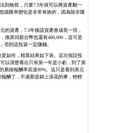
樣以72法則檢視，只要7.5年就可以將資產翻一
效來抵擋匯率變化是非常有效的，因為除非匯
美元的資產，7.5年後該資產會成長一倍，
，換算回新台幣也還有400,000，這可是
3，否則這投資一定賺錢。
會是如何，精算結果如下表。這次假設投
那麼可以清楚看出只有第一年是小虧，到了第
後的累積報酬率高達89%。這只是看到美元
些報酬了，不過那是錦上添花的事，輕輕