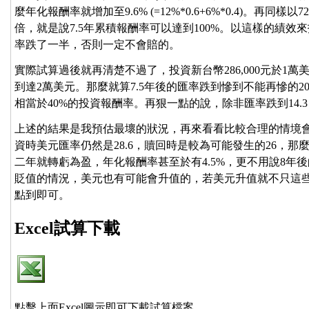
麼年化報酬率就增加至9.6% (=12%*0.6+6%*0.4)。再同
倍，就是說7.5年累積報酬率可以達到100%。以這樣的績
率跌了一半，否則一定不會賠的。
實際試算過後就再清楚不過了，投資新台幣286,000元於1萬
到達2萬美元。那麼就算7.5年後的匯率跌到慘到不能再慘的20
相當於40%的投資報酬率。再狠一點的說，除非匯率跌到14.
上述的結果是我預估最壞的狀況，再來看看比較合理的情境
資時美元匯率仍然是28.6，贖回時是較為可能發生的26，
二年就轉虧為盈，年化報酬率甚至於有4.5%，更不用說8年
貶值的情況，美元也有可能會升值的，若美元升值就不只這
點到即可。
Excel試算下載
點擊上面Excel圖示即可下載試算檔案。