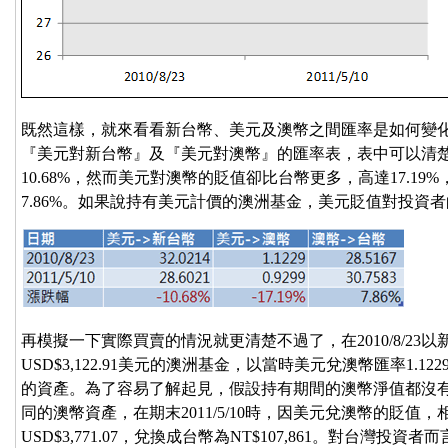
既然這樣，就來看看新台幣、美元及澳幣之間匯率是如何變化的，下表列
『美元對新台幣』及『美元對澳幣』的匯率表，表中可以清
10.68%，然而美元對澳幣的貶值卻比台幣更多，高達17.1
7.86%。如果說持有美元計價的澳洲基金，美元貶值對投資
再模擬一下實際買賣的情況就更清楚不過了，在2010/8/23以新台
USD$3,122.91美元的澳洲基金，以當時美元兌澳幣匯率1.122
的資產。為了容易了解起見，假設持有期間的澳幣淨值都沒有改變，
同的澳幣資產，在期末2011/5/10時，因美元兌澳幣的貶值
USD$3,771.07，兌換成台幣為NT$107,861。對台灣投資者