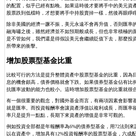
的配置，似乎已經有點晚。如果這時後才要將手中的美元資
股票跌到低檔時，才想要將手中持股賣掉一樣，然後再眼睜
除非美國的經濟一蹶不振，美元永遠不會再升值，否則匯率
融海嘯之後，雖然經濟並不如預期般成長，但也非常積極的
是不管如何，我們還是得假設美元會繼續貶值下去，那麼投
所帶來的衝擊。
增加股票型基金比重
比較可行的方法是提升整體資產中股票型基金的比重，因為
息的機會頗高，債券價格就會下跌。如果債券型基金佔有比
抗匯率波動的能力也較小。這時增加股票型基金的比重就很
有一個很重要的觀念，對國外基金而言，有兩項因素會影響
就是匯率。而投資報酬率會讓資產淨值以複利成長，而匯率
率只是提升一點點，長期下來資產的增值是非常可觀的。
例如投資全部都是年報酬率為6%的債券型基金，用72法則來
以在資產中，增加具有12%投資報酬率的股票型基金，六成