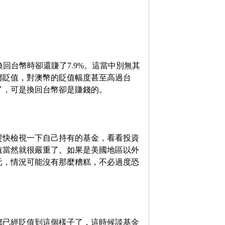
換回台幣時卻還賺了7.9%。這當中別無其
都貶值，對澳幣的貶值幅度甚至高過台
了，可是換回台幣卻是賺錢的。
趕快檢視一下自己持有的基金，看看投資
值當然就很嚴重了。如果是美國地區以外
元，情況可能沒有那麼糟糕，不必過度恐
都已經貶值到這個樣子了，這時候談基金