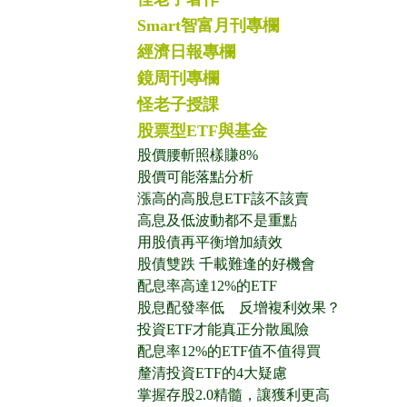
Smart智富月刊專欄
經濟日報專欄
鏡周刊專欄
怪老子授課
股票型ETF與基金
股價腰斬照樣賺8%
股價可能落點分析
漲高的高股息ETF該不該賣
高息及低波動都不是重點
用股債再平衡增加績效
股債雙跌 千載難逢的好機會
配息率高達12%的ETF
股息配發率低 反增複利效果？
投資ETF才能真正分散風險
配息率12%的ETF值不值得買
釐清投資ETF的4大疑慮
掌握存股2.0精髓，讓獲利更高