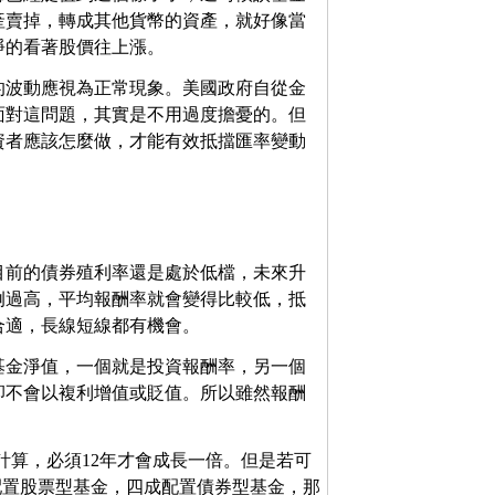
產賣掉，轉成其他貨幣的資產，就好像當
睜的看著股價往上漲。
的波動應視為正常現象。美國政府自從金
面對這問題，其實是不用過度擔憂的。但
資者應該怎麼做，才能有效抵擋匯率變動
目前的債券殖利率還是處於低檔，未來升
例過高，平均報酬率就會變得比較低，抵
合適，長線短線都有機會。
基金淨值，一個就是投資報酬率，另一個
卻不會以複利增值或貶值。所以雖然報酬
計算，必須12年才會成長一倍。但是若可
配置股票型基金，四成配置債券型基金，那