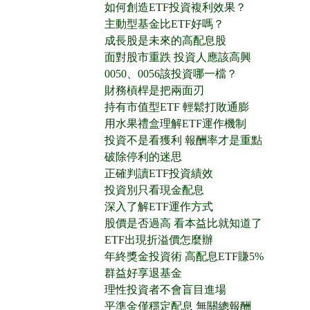
如何創造ETF投資複利效果？
主動型基金比ETF好嗎？
成長股是未來的高配息股
面對股市重跌 投資人應該高興
0050、0056該投資哪一檔？
財務槓桿是把兩面刃
持有市值型ETF 輕鬆打敗通膨
用水果禮盒理解ETF運作機制
投資不是看獲利 報酬率才是重點
破除停利的迷思
正確判讀ETF投資績效
投資別只看現金配息
深入了解ETF運作方式
股價是否過高 看本益比就知道了
ETF出現折溢價怎麼辦
年終獎金投資術 高配息ETF賺5%
群益好享退基金
理性投資者不會盲目進場
平準金僅穩定配息 無關總報酬