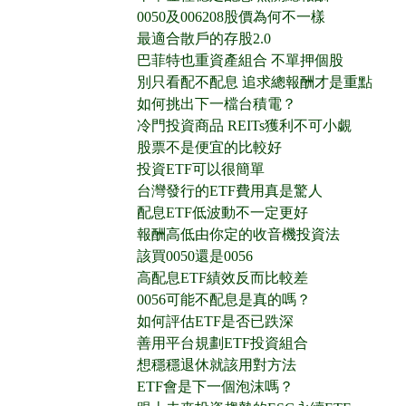
0050及006208股價為何不一樣
最適合散戶的存股2.0
巴菲特也重資產組合 不單押個股
別只看配不配息 追求總報酬才是重點
如何挑出下一檔台積電？
冷門投資商品 REITs獲利不可小覷
股票不是便宜的比較好
投資ETF可以很簡單
台灣發行的ETF費用真是驚人
配息ETF低波動不一定更好
報酬高低由你定的收音機投資法
該買0050還是0056
高配息ETF績效反而比較差
0056可能不配息是真的嗎？
如何評估ETF是否已跌深
善用平台規劃ETF投資組合
想穩穩退休就該用對方法
ETF會是下一個泡沫嗎？