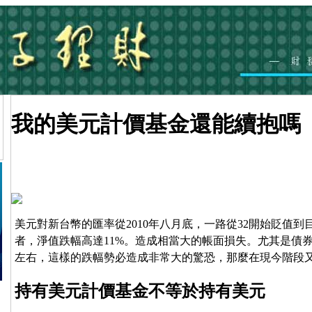
我的美元計價基金還能續抱嗎
美元對新台幣的匯率從2010年八月底，一路從32開始貶值到
者，淨值跌幅高達11%。造成相當大的帳面損失。尤其是債券
左右，這樣的跌幅勢必造成非常大的驚恐，那麼在現今階段
持有美元計價基金不等於持有美元