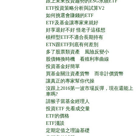
跟上未來投資趨勢的ESG永續ETF
ETF投資策略分析與試算V2
如何挑選會賺錢的ETF
ETF及基金讓專家來就好
好享退好不好 怪老子這樣想
槓桿型ETF不適合長期持有
ETN跟ETF到底有何差別
多了股票類資產 風險反變小
股債轉換時機 看殖利率曲線
投資基金好簡單
買基金關注資產貨幣 而非計價貨幣
讓真正的專家幫你代操
沒跟上2016第一波市場反彈，現在還能上
車嗎?
請猴子當基金經理人
投資ETF 先看成交量
ETF的價格
ETF淺談
定期定值之理論基礎