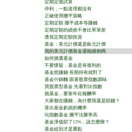
定期定值試算
停利，一點道理都沒有
正確使用攤平策略
定期定額 攤平成本等賺錢
定期定額的績效不會比單筆差
透視定期定額投資
基金：美元計價還是歐元計價
我的美元計價基金還能續抱嗎
如何挑選基金
不要懷疑，基金是有複利的
基金想賺錢 長期持有就對了
基金什錦麵 跟著股票指數調味
買股票型基金 先看對比指數
挑基金…要靠年化報酬率
大家都在賺錢，為什麼我還是賠錢？
算出基金虧損的機率
玩指數基金 攤平法勝率高
基金淨值賠了15%，該怎麼辦？
基金組別才是重點