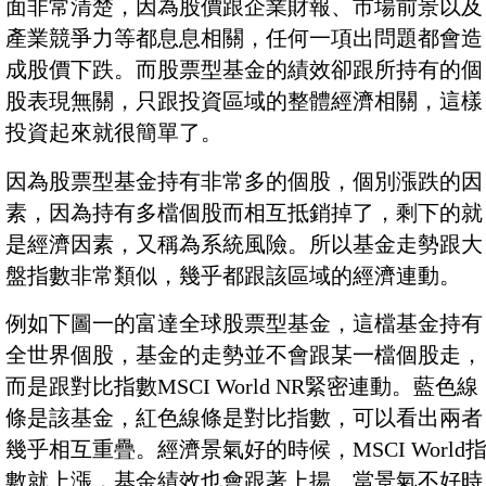
面非常清楚，因為股價跟企業財報、市場前景以及
產業競爭力等都息息相關，任何一項出問題都會造
成股價下跌。而股票型基金的績效卻跟所持有的個
股表現無關，只跟投資區域的整體經濟相關，這樣
投資起來就很簡單了。
因為股票型基金持有非常多的個股，個別漲跌的因
素，因為持有多檔個股而相互抵銷掉了，剩下的就
是經濟因素，又稱為系統風險。所以基金走勢跟大
盤指數非常類似，幾乎都跟該區域的經濟連動。
例如下圖一的富達全球股票型基金，這檔基金持有
全世界個股，基金的走勢並不會跟某一檔個股走，
而是跟對比指數MSCI World NR緊密連動。藍色線
條是該基金，紅色線條是對比指數，可以看出兩者
幾乎相互重疊。經濟景氣好的時候，MSCI World
數就上漲，基金績效也會跟著上揚。當景氣不好時