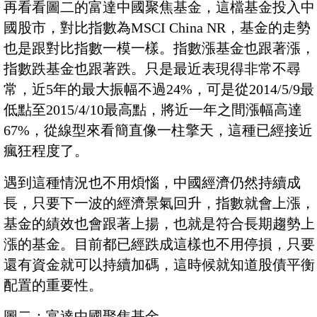
再看看圖二的富達中國聚焦基金，這檔基金投入中
國股市，對比指數為MSCI China NR，基金的走勢
也是跟對比指數一模一樣。指數漲基金也跟著漲，
指數跌基金也跟著跌。只是最近表現得非常不尋
常，近5年的最大振幅不過24%，可是從2014/5/9最
低點至2015/4/10最高點，將近一年之間漲幅高達
67%，從線型來看簡直像一柱擎天，這種已經接近
瘋狂程度了。
遇到這種情況也不用煩惱，中國經濟仍然持續成
長，只要下一波的經濟景氣回升，指數就會上漲，
基金的績效也會跟著上揚，也就是符合長期趨勢上
漲的基金。目前都已經跌成這樣也不用停損，只要
還有資金就可以持續加碼，這時候就知道股債平衡
配置的重要性。
圖二：富達中國聚焦基金