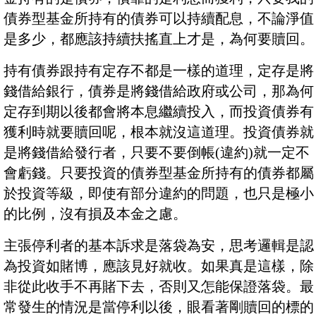
債券型基金所持有的債券可以持續配息，不論淨值
是多少，都應該持續扶搖直上才是，為何要贖回。
持有債券跟持有定存不都是一樣的道理，定存是將
錢借給銀行，債券是將錢借給政府或公司，那為何
定存到期以後都會將本息繼續投入，而投資債券有
獲利時就要贖回呢，根本就沒這道理。投資債券就
是將錢借給發行者，只要不要倒帳(違約)就一定不
會虧錢。只要投資的債券型基金所持有的債券都屬
於投資等級，即使有部分違約的問題，也只是極小
的比例，沒有損及本金之慮。
主張停利者的基本訴求是落袋為安，思考邏輯是認
為投資如賭博，應該見好就收。如果真是這樣，除
非從此收手不再賭下去，否則又怎能保證落袋。最
常發生的情況是當停利以後，眼看著剛贖回的標的