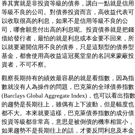
券其實就是非投資等級的債券，講白一點就是信用
等級不良的公司。對債券投資而言，高收益代表可
以收取很高的利息，如果不是信用等級不良的公
司，哪會願意付出高的利息呢。投資債券就是把錢
借給發行者，最怕的就是利息或本金要不回來，所
以就要避開信用不良的債券，只是這類型的債券型
基金，都會使用高收益這冠冕堂皇的名詞來蒙蔽投
資者，不可不察。
觀察長期持有的績效最容易的就是看指數，因為指
數就沒有人為操作的問題，巴克萊的全球債券指數
(Barclays Global Aggregate Index)，也可以看出指
的趨勢是長期往上，雖偶有上下波動，但是幅度也
都不大。本來就要這樣，巴克萊債券指數的成分債
投資等級都非常高，意思是被倒債的機率相當小，
如果趨勢不是長期往上的話，才要反問利息及本金