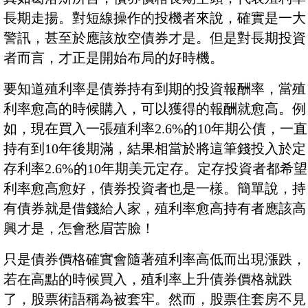
長期走揚。對短線操作的投機者來說，確實是一大
警訊，甚至於應該放空債券才是。但是對長期投資
者而言，才正是開始布局的好時機。
要知道殖利率是債券持有到期的投資報酬率，當殖
利率愈高的時候購入，可以獲得的報酬就愈高。例
如，現在買入一張殖利率2.6%的10年期公債，一直
持有到10年後期滿，結果相當於將這筆錢投入於定
存利率2.6%的10年期美元定存。定存投資者都希望
利率愈高愈好，債券投資者也是一樣。簡單說，持
有債券就是借錢給人家，殖利率愈高持有者應該高
興才是，怎會愁眉苦臉！
只是債券價格確實會隨著殖利率高低而出現漲跌，
若在高點的時候買入，殖利率上升債券價格就跌
了，股票術語稱為被套牢。然而，股票住套房不見