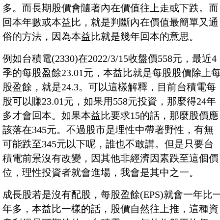
多。而長期股價會隨著內在價值往上走或下跌。而
回本年數或本益比，就是判斷內在價值最簡單又通
俗的方法，因為本益比就是幾年回本的意思。
例如台積電(2330)在2022/3/15收盤價558元，最近4
季的每股盈餘23.01元，本益比就是每股股價除上
股盈餘，就是24.3。可以這樣解釋，目前台積電每
股可以賺23.01元，如果用558元投資，那麼得24年
多才會回本。如果本益比要求15的話，那麼股價應
該落在345元。不過股市是理性中帶著野性，有無
可能跌至345元以下呢，誰也不敢講。但是只要台
積電前景沒有改變，因其他非經濟因素跌至這個價
位，理性投資者就會進場，我會是其中之一。
成長股若是沒有配股，每股盈餘(EPS)就會一年比
年多，本益比一樣的話，股價自然往上推，這種資