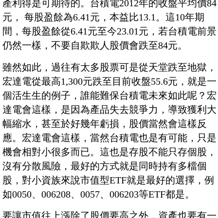
產利得是可期待的。台積電2012年的收盤平均價84
元， 每股盈餘為6.41元，本益比13.1。這10年期
間，每股盈餘從6.41元至今23.01元，若台積電前景
仍然一樣，不要自欺欺人股價會跌至84元。
雖然如此，過往有太多股票可是從天堂跌至地獄，
宏達電從最高1,300元跌至目前收盤55.6元，就是一
個活生生的例子，誰能難保台積電未來如此呢？宏
達電會這樣，是因為產品失去競爭力，導致獲利大
幅縮水，甚至於好幾年虧損，股價當然會這樣反
應。宏達電會這樣，當然台積電也是有可能，只是
機會相對小很多而已。這也是存股不能只存個股，
沒有分散風險，最好的方式就是同時持有多檔個
股，對小資族來說市值型ETF就是最好的選擇，例
如0050、006208、0057、006203等ETF都是。
要讓市值往上漲除了股價要高之外，資產也要有一