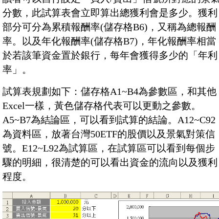
分數，此試算表會立即算出總獲利會是多少。獲利
部分可分為累積報酬率(儲存格B6)，又稱為總報酬
率。以及年化報酬率(儲存格B7)，年化報酬率相當
於若該筆資金置於銀行，每年會獲得多少的「年利
率」。
試算表規劃如下：儲存格A1~B4為參數區，和其他
Excel一樣，黃色儲存格代表可以更動之參數。
A5~B7為結論區，可以看到試算的結論。A12~C92
為資料區，放著台灣50ETF的股價以及景氣對策信
號。E12~L92為試算區，在試算區可以看到每個步
驟的明細，很清楚的可以看出資金的流向以及獲利
程度。