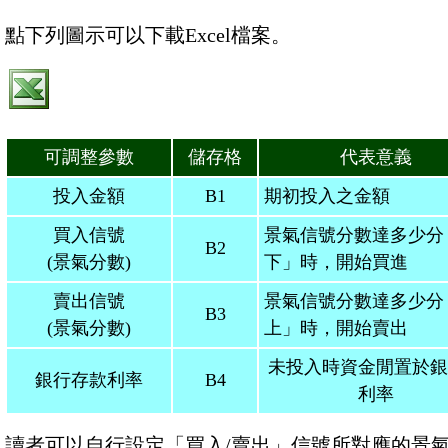
點下列圖示可以下載Excel檔案。
可調整參數
儲存格
代表意義
投入金額
B1
期初投入之金額
買入信號
景氣信號分數達多少分
B2
(景氣分數)
下」時，開始買進
賣出信號
景氣信號分數達多少分
B3
(景氣分數)
上」時，開始賣出
未投入時資金閒置於銀
銀行存款利率
B4
利率
讀者可以自行設定「買入/賣出」信號所對應的景