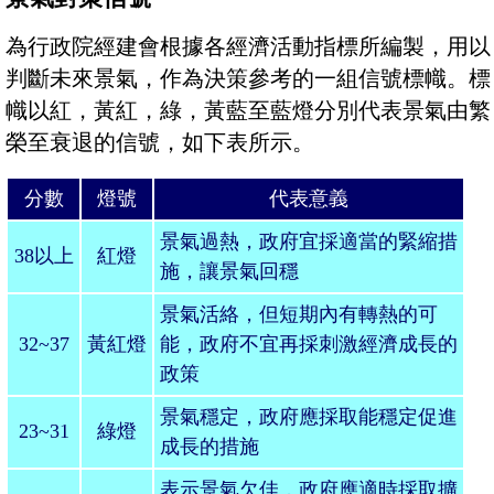
為行政院經建會根據各經濟活動指標所編製，用以
判斷未來景氣，作為決策參考的一組信號標幟。標
幟以紅，黃紅，綠，黃藍至藍燈分別代表景氣由繁
榮至衰退的信號，如下表所示。
分數
燈號
代表意義
景氣過熱，政府宜採適當的緊縮措
38
以上
紅燈
施，讓景氣回穩
景氣活絡，但短期內有轉熱的可
32~37
黃紅燈
能，政府不宜再採刺激經濟成長的
政策
景氣穩定，政府應採取能穩定促進
23~31
綠燈
成長的措施
表示景氣欠佳，政府應適時採取擴