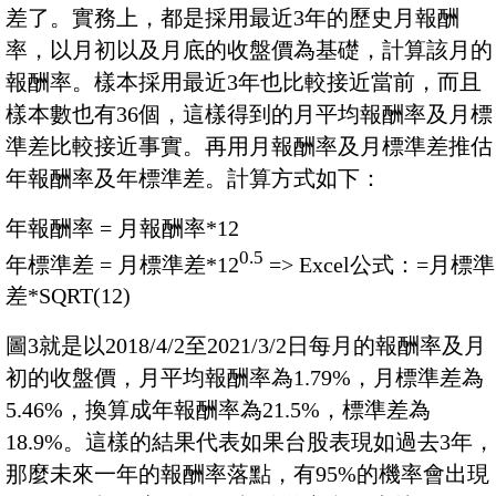
差了。實務上，都是採用最近3年的歷史月報酬
率，以月初以及月底的收盤價為基礎，計算該月的
報酬率。樣本採用最近3年也比較接近當前，而且
樣本數也有36個，這樣得到的月平均報酬率及月標
準差比較接近事實。再用月報酬率及月標準差推估
年報酬率及年標準差。計算方式如下：
年報酬率 = 月報酬率*12
0.5
年標準差 = 月標準差*12
=> Excel公式：=月標準
差*SQRT(12)
圖3就是以2018/4/2至2021/3/2日每月的報酬率及月
初的收盤價，月平均報酬率為1.79%，月標準差為
5.46%，換算成年報酬率為21.5%，標準差為
18.9%。這樣的結果代表如果台股表現如過去3年，
那麼未來一年的報酬率落點，有95%的機率會出現