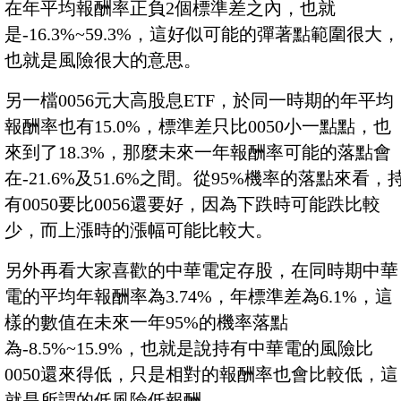
在年平均報酬率正負2個標準差之內，也就
是-16.3%~59.3%，這好似可能的彈著點範圍很大，
也就是風險很大的意思。
另一檔0056元大高股息ETF，於同一時期的年平均
報酬率也有15.0%，標準差只比0050小一點點，也
來到了18.3%，那麼未來一年報酬率可能的落點會
在-21.6%及51.6%之間。從95%機率的落點來看，
有0050要比0056還要好，因為下跌時可能跌比較
少，而上漲時的漲幅可能比較大。
另外再看大家喜歡的中華電定存股，在同時期中華
電的平均年報酬率為3.74%，年標準差為6.1%，這
樣的數值在未來一年95%的機率落點
為-8.5%~15.9%，也就是說持有中華電的風險比
0050還來得低，只是相對的報酬率也會比較低，這
就是所謂的低風險低報酬。