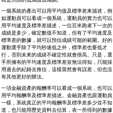
一個系統的產出可以用平均值及標準差來描述，例
如運動員可以看成一個系統，運動員的實力也可以
用平均速度及標準差描述，一位百米跑者下一次的
成績是多少，確定數值不知道，但有了平均速度及
標準差的數據，就可以預估成績可能的範圍。好的
運動選手除了平均秒速低之外，標準差也要低才
行，否則未來的成績不確定性就會很高。只是，選
手所擁有的平均速度及標準差並無法得知，只能採
用過去的紀錄去推估，這樣當然會有誤差，但也沒
有其他更好的辦法。
一項金融資產的報酬率可以看成一個系統，也可以
用平均報酬率及標準差描述。金融資產也跟運動員
一樣，系統真正的平均報酬率及標準差多少並不知
道，也只能用歷史資料去估算，表一所得到的數據