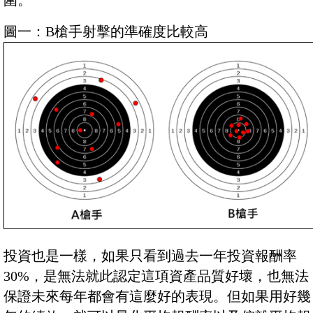
圍。
圖一：B槍手射擊的準確度比較高
投資也是一樣，如果只看到過去一年投資報酬率
30%，是無法就此認定這項資產品質好壞，也無法
保證未來每年都會有這麼好的表現。但如果用好幾