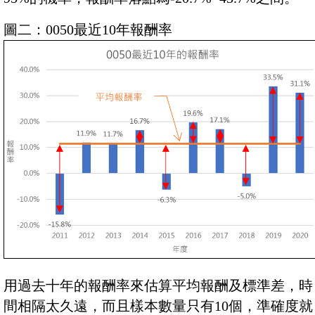
圖二：0050最近10年報酬率
用過去十年的報酬率來估算平均報酬及標準差，時
間相隔太久遠，而且樣本數量只有10個，準確度就