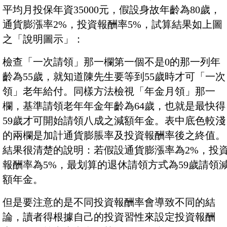
平均月投保年資35000元，假設身故年齡為80歲，
通貨膨漲率2%，投資報酬率5%，試算結果如上圖
之「說明圖示」：
檢查「一次請領」那一欄第一個不是0的那一列年
齡為55歲，就知道陳先生要等到55歲時才可「一次
領」老年給付。同樣方法檢視「年金月領」那一
欄，基準請領老年年金年齡為64歲，也就是最快得
59歲才可開始請領八成之減額年金。表中底色較淺
的兩欄是加計通貨膨脹率及投資報酬率後之終值。
結果很清楚的說明：若假設通貨膨漲率為2%，投
報酬率為5%，最划算的退休請領方式為59歲請領
額年金。
但是要注意的是不同投資報酬率會導致不同的結
論，讀者得根據自己的投資習性來設定投資報酬