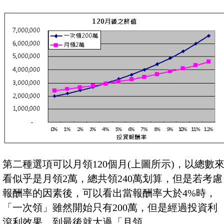
第二種選項可以月領120個月(上圖所示)，以總數
看似乎是月領2萬，總共領240萬划算，但是若考慮
報酬率的因素後，可以看出當報酬率大於4%時，
「一次領」雖然開始只有200萬，但是經過投資利
滾利效果，到最後就大過「月領。