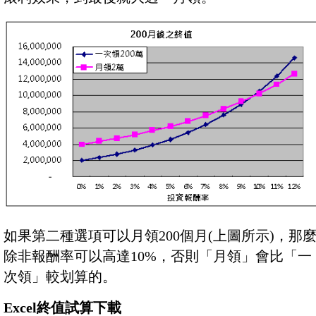
如果第二種選項可以月領200個月(上圖所示)，那
除非報酬率可以高達10%，否則「月領」會比「一
次領」較划算的。
Excel終值試算下載