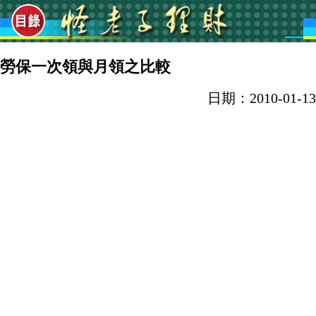
勞保局的宣導廣告或者新聞媒體都告訴我們，月領勞保年金只要
領超過8年，就比一次請領老年給付划算。計算方法是直接將未
來「月領年金」乘上「月數」，但是這樣並未考慮貨幣的時間價
值，並不是很具有說服力的。本文提供一個
超強的試算
，以標準
勞保一次領與月領之比較
的財務分析方式評定兩者之不同，同時考量了通貨彭漲率以及投
資報酬率之影響，讓讀者很清楚的知道：「一次領」勞保老年給
與「月領」勞保老年年金當中之區別。" />
日期：2010-01-13