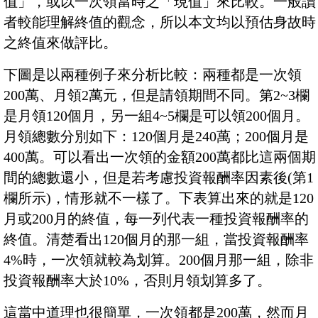
值」，或以一次領當時之「現值」來比較。一般讀
者較能理解終值的觀念，所以本文均以預估身故時
之終值來做評比。
下圖是以兩種例子來分析比較：兩種都是一次領
200萬、月領2萬元，但是請領期間不同。第2~3欄
是月領120個月，另一組4~5欄是可以領200個月。
月領總數分別如下：120個月是240萬；200個月是
400萬。可以看出一次領的金額200萬都比這兩個期
間的總數還小，但是若考慮投資報酬率因素後(第1
欄所示)，情形就不一樣了。下表算出來的就是120
月或200月的終值，每一列代表一種投資報酬率的
終值。清楚看出120個月的那一組，當投資報酬率
4%時，一次領就較為划算。200個月那一組，除非
投資報酬率大於10%，否則月領划算多了。
這當中道理也很簡單，一次領都是200萬，然而月