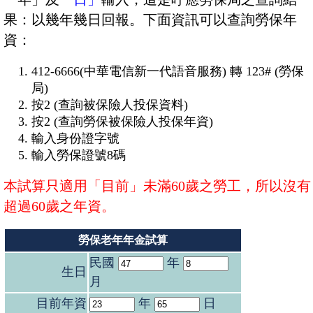
果：以幾年幾日回報。下面資訊可以查詢勞保年
資：
412-6666(
中華電信新一代語音服務
)
轉
123# (
勞保
局
)
按
2 (
查詢被保險人投保資料
)
按
2 (
查詢勞保被保險人投保年資
)
輸入身份證字號
輸入勞保證號
8
碼
本試算只適用「目前」未滿60歲之勞工，所以沒有
超過60歲之年資。
勞保老年年金試算
民國
年
生日
月
目前年資
年
日