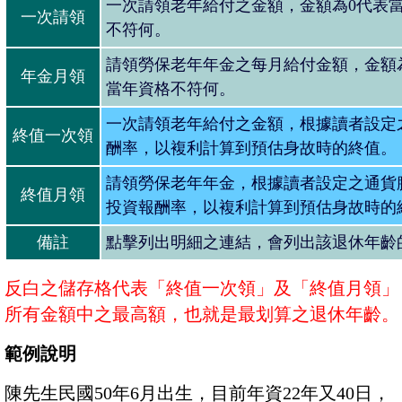
一次請領老年給付之金額，金額為0代表
一次請領
不符何。
請領勞保老年年金之每月給付金額，金額
年金月領
當年資格不符何。
一次請領老年給付之金額，根據讀者設定
終值一次領
酬率，以複利計算到預估身故時的終值。
請領勞保老年年金，根據讀者設定之通貨
終值月領
投資報酬率，以複利計算到預估身故時的
備註
點擊列出明細之連結，會列出該退休年齡
反白之儲存格代表「終值一次領」及「終值月領」
所有金額中之最高額，也就是最划算之退休年齡。
範例說明
陳先生民國50年6月出生，目前年資22年又40日，