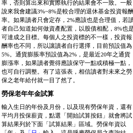
率，否則算出來和實際執行的結果會不一致。一般
說來我會建議3%~8%是較合理的退休基金投資報
率。如果讀者只會定存，2%應該也是合理值，若
者自己知道如何做資產配置，以股債相配，8%也
可達成之目標。每個人之投資標的不一樣，投資報
酬率也不同，所以讓讀者自行選擇，目前預設值為
5%。通貨膨脹率預設值為2%，是最近20年之通貨
膨漲率，如果讀者覺得應該保守一點或積極一點，
也可自行調整。有了這張表，相信讀者對未來之勞
保之老年給付就一目了然了。
勞保老年年金試算
輸入生日的年份及月份，以及現有勞保年資，還有
平均月投保薪資，點選「開始試算按鈕」就會將試
算結果列於下面「試算結果」區域。勞保年資以
「年」及
「日」
輸入，這是呼應勞保局之查詢結