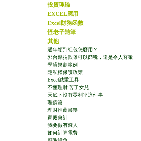
投資理論
EXCEL應用
Excel財務函數
怪老子隨筆
其他
過年領到紅包怎麼用？
郭台銘捐款雖可以節稅，還是令人尊敬
學貸規劃範例
隱私權保護政策
Excel減重工具
不懂理財 苦了女兒
天底下沒有零利率這件事
理債篇
理財推薦書籍
家庭會計
我要做有錢人
如何計算電費
感謝綠角