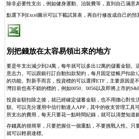
除非必要性支出，例如健身運動、治裝費等，直到自己滿意
點選下列Excel圖示可以下載試算表，再自行修改成自己的預
別把錢放在太容易領出來的地方
要是年支出減少到24萬，每年就可以多出12萬的儲蓄金額
意志力。可以跟銀行訂自動扣款契約，每月固定從帳戶扣款1
的功能。對新手而言，投資標的可以選擇ETF，主要原因是
灣目前也有不錯的標的，例如0050、0056以及即將上市的S&P 5
投資金額扣除之後，就已經確定儲蓄金額，也不用擔心對生
額。可以充分運用中信行動達人APP，其中的收支管理工具
所支出的費用，每天只要花一點時間紀錄，就可以清楚知道
存錢真的很簡單，只要把握住一個重點，不要挑戰人性。只
就可以輕易達標。