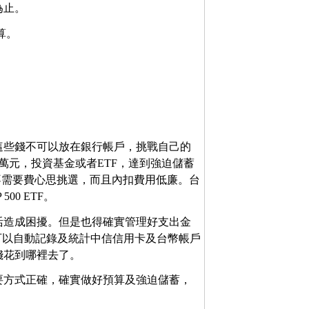
為止。
算。
。這些錢不可以放在銀行帳戶，挑戰自己的
萬元，投資基金或者ETF，達到強迫儲蓄
不需要費心思挑選，而且內扣費用低廉。台
00 ETF。
活造成困擾。但是也得確實管理好支出金
可以自動記錄及統計中信信用卡及台幣帳戶
錢花到哪裡去了。
要方式正確，確實做好預算及強迫儲蓄，