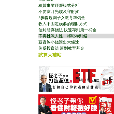
租賃事業經營模式分析
不要當月光族及守財奴
3步驟規劃子女教育準備金
收入不固定族群的理財方式
信封袋存錢法 快速存到第一桶金
不再挑戰人性 輕鬆存到錢
薪資族小錢滾出大錢途
傻瓜投資法 籌到教育基金
試算大補帖