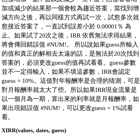
加或減少的結果那一個會較為趨近答案，當找到增
減方向之後，再以同樣方式再試一次，試愈多次就
愈接近答案了，一直試到誤差小於 0.00001％ 為
止。如果試了20次之後，IRR 依舊無法求得結果，
將會傳回錯誤值 #NUM!。 所以說如果guess所輸入
的值和真正的解相去太遠的話，是無法於20次找到
答案的，必須更改guess的值再試看看。guess參數
並不一定得輸入，如果不填這參數，IRR會認定
guess = 10%。這值對年報酬率是合理的猜測，可是
對月報酬率就太大了些。所以如果IRR現金流量是
以一個月為一期，算出來的利率就是月報酬率，如
果出現錯誤值 #NUM!，可以更改guess = 1%試看
看。
XIRR(values, dates, guess)