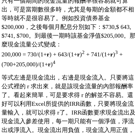
只有一個期間的現金流量的報酬率很容易就可算
出，可是當期數很多時，尤其是每期的金額都不相
等時就不是很容易了。例如投資債券基金
$200,000，之後每個月配息分別如下：$730,$ 643,
$741, $700。到最後一期時該基金淨值$205,000。
麼現金流量公式變成：
2
3
200,000 = 730/(1+
r
) + 643/(1+
r
)
+ 741/(1+
r
)
+
4
(700+205,000)/(1+
r
)
等式左邊是現金流出，右邊是現金流入。只要將這
公式裡的 r 求出來，就是該現金流量的內部報酬率
了。看起來簡單，可是要求得 r 的解並不容易。還
好可以利用Excel所提供的IRR函數，只要將現金流
量輸入，就可以求得 r了。IRR函數要求現金流出
現金流入參差使用，每一期只能有一個淨值，淨流
出或淨流入。現金流出用負值，現金流入用正值，