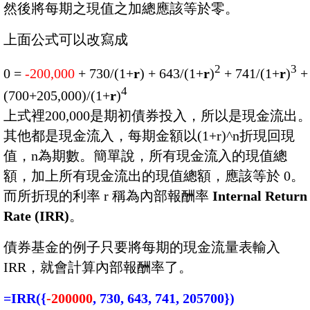
然後將每期之現值之加總應該等於零。
上面公式可以改寫成
2
3
0 =
-200,000
+ 730/(1+
r
) + 643/(1+
r
)
+ 741/(1+
r
)
+
4
(700+205,000)/(1+
r
)
上式裡200,000是期初債券投入，所以是現金流出
其他都是現金流入，每期金額以(1+r)^n折現回現
值，n為期數。簡單說，所有現金流入的現值總
額，加上所有現金流出的現值總額，應該等於 0。
而所折現的利率 r 稱為內部報酬率
Internal Return
Rate (IRR)
。
債券基金的例子只要將每期的現金流量表輸入
IRR，就會計算內部報酬率了。
=IRR({
-200000
, 730, 643, 741, 205700})