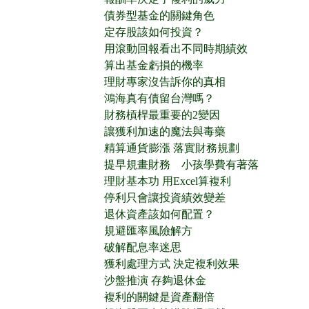
債券型基金的關鍵角色
定存股該如何投資？
用滾動回報看出不同時期績效
算出基金虧損的機率
理財專家沒告訴你的真相
鴻海真有債留台灣嗎？
財務槓桿最重要的2變因
讓獲利加速的魔法與毒藥
精算通貨膨漲 落實財務規劃
提早規畫財務 小孩學費有著落
理財基本功 用Excel算複利
停利只會讓投資績效變差
退休資產該如何配置？
規避匯率風險解方
破解配息率迷思
獲利處理方式 決定複利效果
沙盤推演 存夠退休金
複利的關鍵是資產翻倍