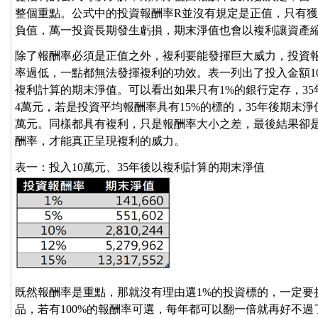
整個重點。公式中的投資報酬率R並沒有規定是正值，只有
負值，萬一投資長期發生虧損，期末淨值也會以複利讓資產
除了報酬率必須是正值之外，複利要能發揮巨大威力，投資
率過低，一點都無法發揮複利的功效。表一列出了投入金額1
複利計算的期末淨值。可以看出如果只有1%的銀行定存，35年
4萬元，若是投資平均報酬率具有15%的標的，35年後期末淨值為
萬元。同樣都具有複利，只是報酬率大小之差，最後結果卻
酬率，才能真正呈現複利的威力。
表一：投入10萬元、35年後以複利計算的期末淨值
既然報酬率是重點，那就沒有理由選1%的投資標的，一定要
品，若有100%的報酬率可選，每年都可以翻一倍就再好不