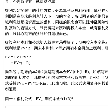
果，否則就沒有，就這麼簡單。
複利起始於銀行的計息方式，分為單利及複利兩種，單利在
利則是在期末將利息計入下一期的本金，所以兩者的差別只
域利息就是投資產生的獲利，同樣的觀念也可以延伸至風險
對獲利的處理方式，只要將期末獲利再投入本金，就有複利
的，只關心期末的獲利如何處理而已。
從複利的本利和公式切入就更容易理解了，期初投入本金為P
獲利就是PV*R，期末本利和FV等於期初本金再加上獲利，所
FV = PV+PV*R
= PV*(1+R)
簡單說，期末的本利和就是期初本金PV乘上(1+R)。如果
2期的期初本金，那麼第2期的期末本利和就再乘上(1+R)，也
式等於FVn = PV*(1+R)n，n代表期數。此公式適用於
都適用。
n
圖一：複利公式：FV
=期初本金*(1+R)
n