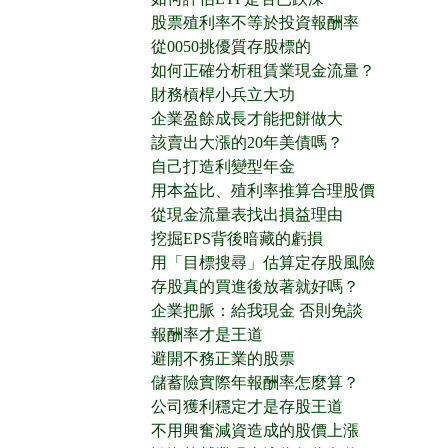
股票殖利率不等於投資報酬率
從0050挑優質存股標的
如何正確分析租賃業現金流量？
財務槓桿小兵立大功
企業盈餘成長才能把餅做大
該賣出大漲的20年美債嗎？
自己打造利變型年金
用本益比、殖利率推算合理股價
從現金流量表找出損益理由
挖掘EPS背後暗藏的虧損
用「目標搜尋」估算定存股風險
存股真的買進後放著就好嗎？
企業把脈：給我現金 否則免談
報酬率才是王道
避開不務正業的股票
儲蓄險實際年報酬率怎麼算？
公司獲利穩定才是存股王道
不用興奮減資造成的股價上漲