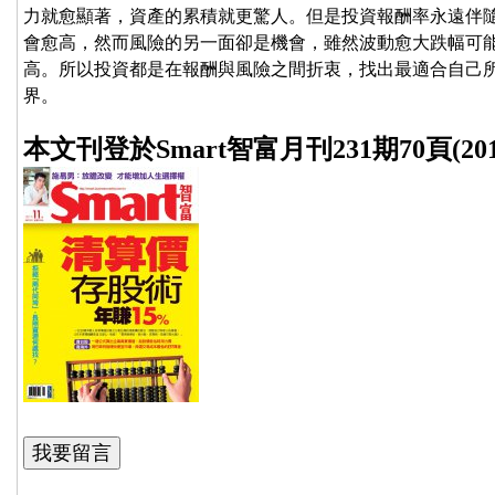
力就愈顯著，資產的累積就更驚人。但是投資報酬率永遠伴
會愈高，然而風險的另一面卻是機會，雖然波動愈大跌幅可
高。所以投資都是在報酬與風險之間折衷，找出最適合自己
界。
本文刊登於Smart智富月刊231期70頁(2017