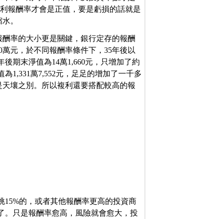
獲利報酬率才會是正值，要是虧損的話就是
縮水。
報酬率的大小更是關鍵，銀行定存的報酬
0萬元，於不同報酬率條件下，35年後以
後期末淨值為14萬1,660元，只增加了約
1,331萬7,552元，足足的增加了一千多
是天壤之別。所以複利還要搭配較高的報
挑15%的，或者其他報酬率更高的投資商
過了。只是報酬率愈高，風險就會愈大，投