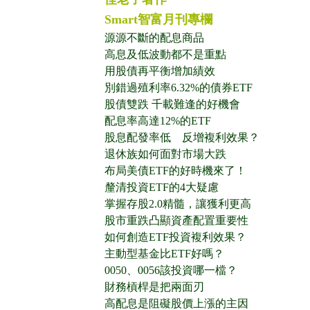
Smart智富月刊專欄
源源不斷的配息商品
高息及低波動都不是重點
用股債再平衡增加績效
別錯過殖利率6.32%的債券ETF
股債雙跌 千載難逢的好機會
配息率高達12%的ETF
股息配發率低 反增複利效果？
退休族如何面對市場大跌
布局美債ETF的好時機來了！
釐清投資ETF的4大疑慮
掌握存股2.0精髓，讓獲利更高
股市重跌凸顯資產配置重要性
如何創造ETF投資複利效果？
主動型基金比ETF好嗎？
0050、0056該投資哪一檔？
財務槓桿是把兩面刃
高配息是阻礙股價上漲的主因