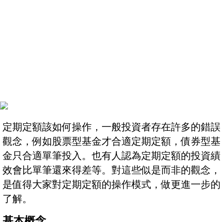
定期定額該如何操作，一般投資者存在許多的錯誤
觀念，例如股票型基金才合適定期定額，債券型基
金只合適單筆投入。也有人認為定期定額的投資績
效會比單筆還來得差等。對這些似是而非的觀念，
是值得大家對定期定額的操作模式，做更進一步的
了解。
基本概念