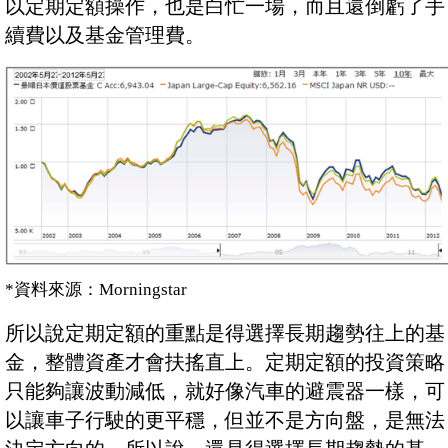
以定期定額操作，也是白忙一場，而且還倒虧了手
續費以及基金管理費。
*資料來源：Morningstar
所以說定期定額的重點是得選擇長期趨勢往上的基
金，整體資產才會扶搖直上。定期定額的投資策略
只能夠讓波動減低，就好像汽車的避震器一樣，可
以讓車子行駛的更平穩，但並不是方向盤，是無法