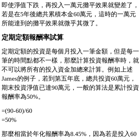
即使淨值下跌，再投入一萬元攤平效果就變差了，
若是在5年後總共累積本金60萬元，這時的一萬元
所能達到的攤平效果就微乎其微了。
定期定額報酬率試算
定期定額的投資是每個月投入一筆金額，但是每一
筆的時間點都不一樣，那麼計算投資報酬率時，就
不可以將所有的投入資金加總來計算。例如上述
James的例子，若到第五年底，總共投資60萬元，
期末投資淨值已達90萬元，一般的算法是累計投資
報酬率為50%。
=(90-60)/60
=50%
那麼相當於年化報酬率為8.45%，因為若是投入60