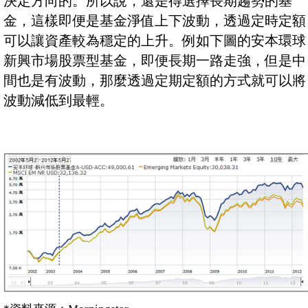
決定方向的。所以說，還是得選擇長期趨勢的基
金，這樣即便是基金淨值上下波動，透過定時定額
可以讓資產較為穩定的上升。例如下圖的安本環球
新興市場股票型基金，即便長期一路走強，但是中
間也是有波動，那麼透過定期定額的方式就可以將
波動減低到最輕。