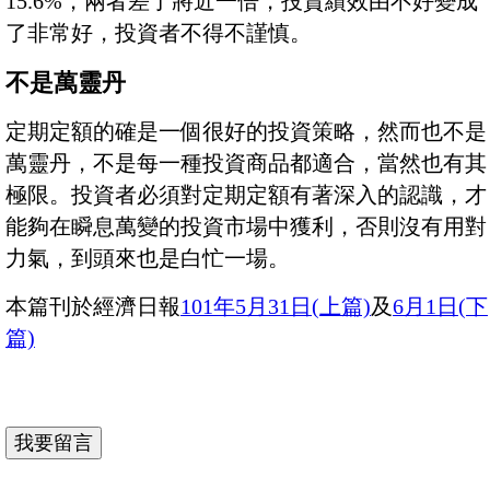
15.6%，兩者差了將近一倍，投資績效由不好變成
了非常好，投資者不得不謹慎。
不是萬靈丹
定期定額的確是一個很好的投資策略，然而也不是
萬靈丹，不是每一種投資商品都適合，當然也有其
極限。投資者必須對定期定額有著深入的認識，才
能夠在瞬息萬變的投資市場中獲利，否則沒有用對
力氣，到頭來也是白忙一場。
本篇刊於經濟日報
101年5月31日(上篇)
及
6月1日(下
篇)