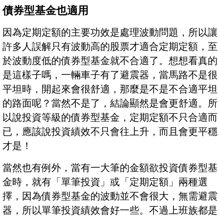
債券型基金也適用
因為定期定額的主要功效是處理波動問題，所以讓
許多人誤解只有波動高的股票才適合定期定額，至
於波動度低的債券型基金就不合適了。想想看真的
是這樣子嗎，一輛車子有了避震器，當馬路不是很
平坦時，開起來會很舒適，那麼是不是不合適平坦
的路面呢？當然不是了，結論顯然是會更舒適。所
以說投資等級的債券型基金，定期定額不只合適而
已，應該說投資績效不只會往上升，而且會更平穩
才是！
當然也有例外，當有一大筆的金額欲投資債券型基
金時，就有「單筆投資」或「定期定額」兩種選
擇，因為債券型基金的波動並不會很大，無需避震
器，所以單筆投資績效會好一些。不過上班族都是