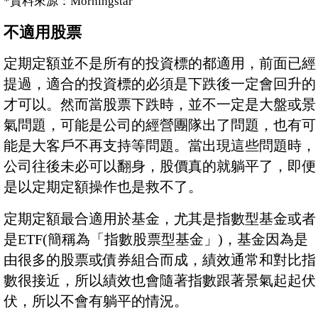
*資料來源：Morningstar
不適用股票
定期定額並不是所有的投資標的都適用，前面已經
提過，適合的投資標的必須是下跌後一定會回升的
才可以。然而當股票下跌時，並不一定是大盤或景
氣問題，可能是公司的經營團隊出了問題，也有可
能是大客戶不再支持等問題。當出現這些問題時，
公司往後未必可以翻身，股價真的就躺平了，即便
是以定期定額操作也是救不了。
定期定額最合適用於基金，尤其是指數型基金或者
是ETF(簡稱為「指數股票型基金」)，基金因為是
由很多的股票或債券組合而成，績效通常和對比指
數很接近，所以績效也會隨著指數跟著景氣起起伏
伏，所以不會有躺平的情況。