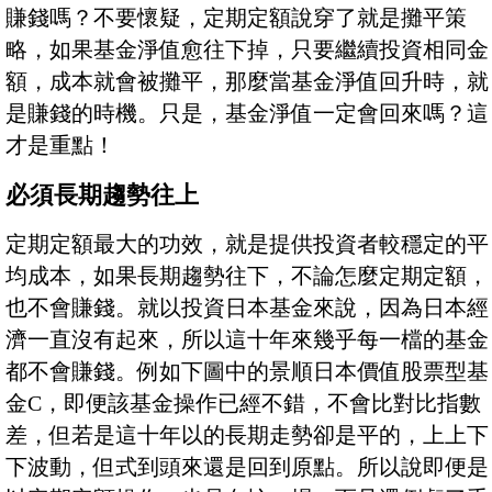
賺錢嗎？不要懷疑，定期定額說穿了就是攤平策
略，如果基金淨值愈往下掉，只要繼續投資相同金
額，成本就會被攤平，那麼當基金淨值回升時，就
是賺錢的時機。只是，基金淨值一定會回來嗎？這
才是重點！
必須長期趨勢往上
定期定額最大的功效，就是提供投資者較穩定的平
均成本，如果長期趨勢往下，不論怎麼定期定額，
也不會賺錢。就以投資日本基金來說，因為日本經
濟一直沒有起來，所以這十年來幾乎每一檔的基金
都不會賺錢。例如下圖中的景順日本價值股票型基
金C，即便該基金操作已經不錯，不會比對比指數
差，但若是這十年以的長期走勢卻是平的，上上下
下波動，但式到頭來還是回到原點。所以說即便是