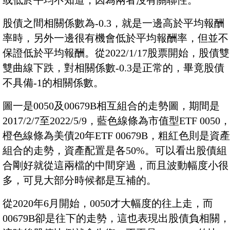
或低於平均不知道，因為兩者沒有關聯性。
股債之間相關係數為-0.3，就是一邊高於平均報酬
率時，另外一邊很有機會低於平均報酬率，但並不
保證低於平均報酬。從2022/1/17股票開始，股債雙
雙曲線下跌，對相關係數-0.3是正常的，畢竟股債
不具備-1的相關係數。
圖一是0050及00679B相互組合的走勢圖，期間是
2017/2/7至2022/5/9，藍色線條為市值型ETF 0050
橙色線條為美債20年ETF 00679B，粗紅色則是資產
組合的走勢，資產配置是各50%。可以看出股債組
合剛好就從這兩檔的中間穿過，而且波動幅度小很
多，可見大部分時候都是互補的。
從2020年6月開始，0050才大幅度的往上走，而
00679B卻是往下的走勢，這也表現出股債負相關，